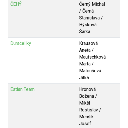
ČEHÝ
Černý Michal
/ Černá
Stanislava /
Hýsková
Šárka
Duracellky
Krausová
Aneta /
Mautschková
Marta /
Matoušová
Jitka
Estian Team
Hronová
Božena /
Mikšl
Rostislav /
Menšík
Josef