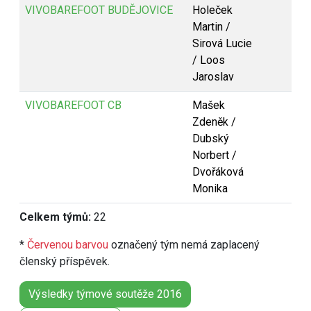
VIVOBAREFOOT BUDĚJOVICE
Holeček
Martin /
Sirová Lucie
/ Loos
Jaroslav
VIVOBAREFOOT CB
Mašek
Zdeněk /
Dubský
Norbert /
Dvořáková
Monika
Celkem týmů:
22
*
Červenou barvou
označený tým nemá zaplacený
členský příspěvek.
Výsledky týmové soutěže 2016