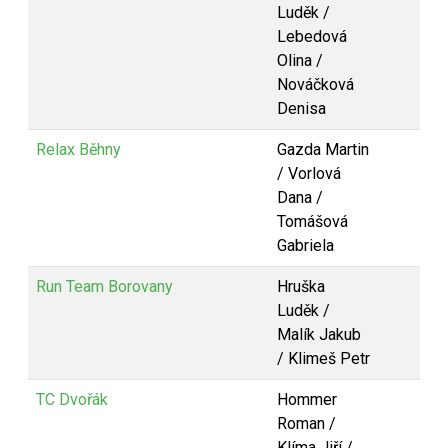
Luděk /
Lebedová
Olina /
Nováčková
Denisa
Relax Běhny
Gazda Martin
/ Vorlová
Dana /
Tomášová
Gabriela
Run Team Borovany
Hruška
Luděk /
Malík Jakub
/ Klimeš Petr
TC Dvořák
Hommer
Roman /
Klíma Jiří /