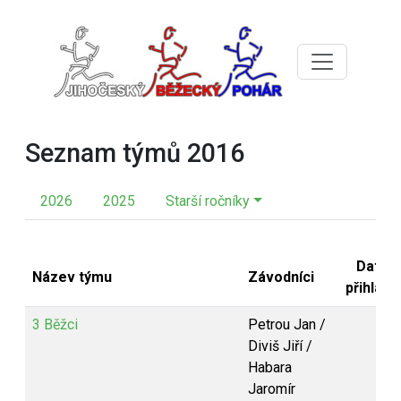
Seznam týmů 2016
2026
2025
Starší ročníky
Datum
Název týmu
Závodníci
přihláše
3 Běžci
Petrou Jan /
Diviš Jiří /
Habara
Jaromír