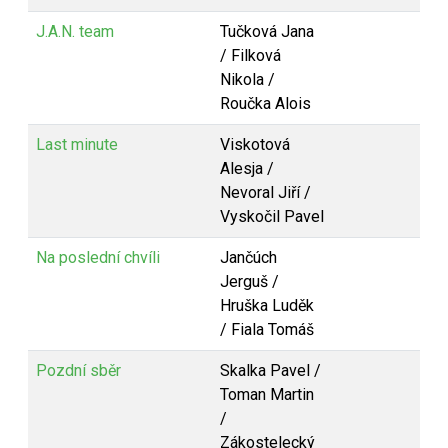
J.A.N. team
Tučková Jana
/ Filková
Nikola /
Roučka Alois
Last minute
Viskotová
Alesja /
Nevoral Jiří /
Vyskočil Pavel
Na poslední chvíli
Jančúch
Jerguš /
Hruška Luděk
/ Fiala Tomáš
Pozdní sběr
Skalka Pavel /
Toman Martin
/
Zákostelecký