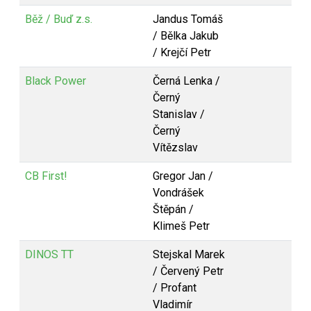
Běž / Buď z.s.
Jandus Tomáš
/ Bělka Jakub
/ Krejčí Petr
Black Power
Černá Lenka /
Černý
Stanislav /
Černý
Vítězslav
CB First!
Gregor Jan /
Vondrášek
Štěpán /
Klimeš Petr
DINOS TT
Stejskal Marek
/ Červený Petr
/ Profant
Vladimír