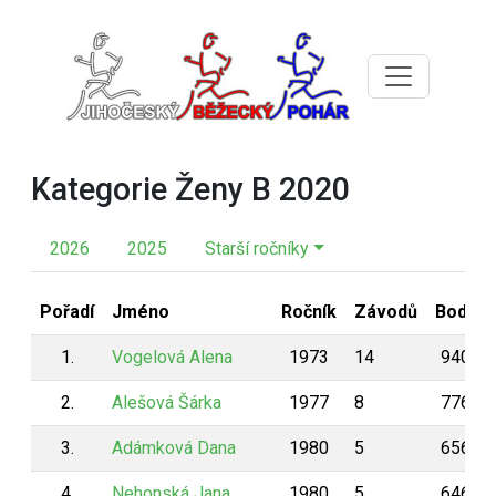
Kategorie Ženy B 2020
2026
2025
Starší ročníky
Pořadí
Jméno
Ročník
Závodů
Body
1.
Vogelová Alena
1973
14
940
2.
Alešová Šárka
1977
8
776
3.
Adámková Dana
1980
5
656
4.
Nehonská Jana
1980
5
646