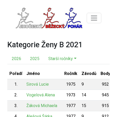
Kategorie Ženy B 2021
2026
2025
Starší ročníky
Pořadí
Jméno
Ročník
Závodů
Body
1.
Sirová Lucie
1975
9
952
2.
Vogelová Alena
1973
14
945
3.
Žáková Michaela
1977
15
915
4.
Alešová Šárka
1977
9
912