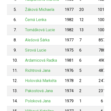
5.
Žáková Michaela
1977
20
1010
6.
Černá Lenka
1982
12
1006
7.
Tomášková Lucie
1982
13
1001
8.
Alešová Šárka
1977
7
857
9.
Sirová Lucie
1975
6
788
10.
Ardamicová Radka
1981
6
490
11.
Richtrová Jana
1976
5
487
12.
Holovská Markéta
1978
2
247
13.
Pakostová Jana
1974
2
231
14.
Poloková Jana
1979
1
6