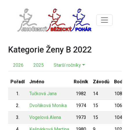
Kategorie Ženy B 2022
2026
2025
Starší ročníky
Pořadí
Jméno
Ročník
Závodů
Body
1.
Tučková Jana
1982
14
1080
2.
Dvořáková Monika
1974
15
1064
3.
Vogelová Alena
1973
15
1041
4.
Kašpárková Martina
1980
9
1026