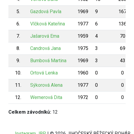
5.
Gazdová Pavla
1969
9
167
6.
Vlčková Kateřina
1977
6
136
7.
Jašarová Ema
1959
4
70
8.
Candrová Jana
1975
3
69
9.
Bumbová Martina
1969
3
43
10.
Ortová Lenka
1960
0
0
11.
Sýkorová Alena
1977
0
0
12.
Wernerová Dita
1972
0
0
Celkem závodníků:
12
Instagram JBP
| © 2026 JIHOČESKÝ BĚŽECKÝ POHÁR