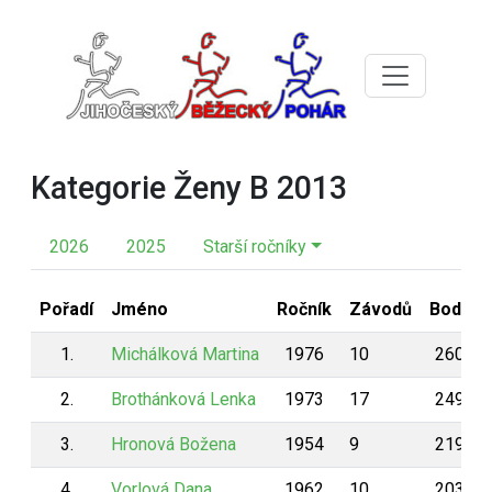
Kategorie Ženy B 2013
2026
2025
Starší ročníky
Pořadí
Jméno
Ročník
Závodů
Body
1.
Michálková Martina
1976
10
260
2.
Brothánková Lenka
1973
17
249
3.
Hronová Božena
1954
9
219
4.
Vorlová Dana
1962
10
203