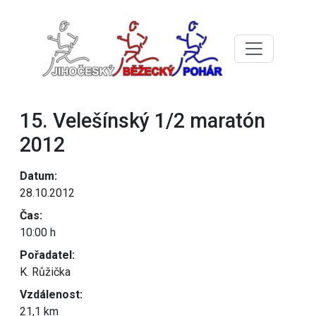
15. Velešínský 1/2 maratón
2012
Datum:
28.10.2012
Čas:
10:00 h
Pořadatel:
K. Růžička
Vzdálenost:
21,1 km