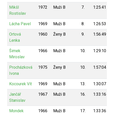
Mikšl
1972
Muži B
7.
1:25:41
Rostislav
Lácha Pavel
1969
Muži B
8.
1:26:53
Ortová
1960
Ženy B
9.
1:56:49
Lenka
Šimek
1966
Muži B
10.
1:29:10
Miroslav
Procházková
1975
Ženy B
10.
1:57:04
Ivona
Kocourek Vít
1969
Muži B
13.
1:30:07
Jančář
1967
Muži B
16.
1:33:16
Stanislav
Mondek
1966
Muži B
17.
1:33:36