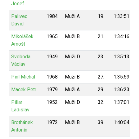
Josef
Palivec
1984
Muži A
19.
1:33:51
David
Mikolášek
1965
Muži B
21.
1:34:16
Arnošt
Svoboda
1949
Muži D
23.
1:35:13
Václav
Pinl Michal
1968
Muži B
27.
1:35:59
Macek Petr
1979
Muži A
29.
1:36:23
Pillar
1952
Muži D
32.
1:37:01
Ladislav
Brothánek
1972
Muži B
39.
1:40:04
Antonín