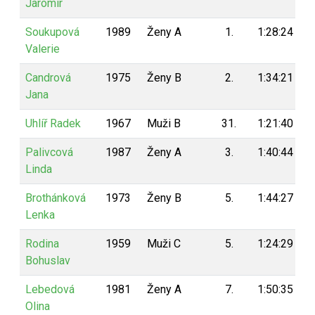
Jaromír
Soukupová
1989
Ženy A
1.
1:28:24
1
Valerie
Candrová
1975
Ženy B
2.
1:34:21
Jana
Uhlíř Radek
1967
Muži B
31.
1:21:40
Palivcová
1987
Ženy A
3.
1:40:44
Linda
Brothánková
1973
Ženy B
5.
1:44:27
Lenka
Rodina
1959
Muži C
5.
1:24:29
Bohuslav
Lebedová
1981
Ženy A
7.
1:50:35
Olina