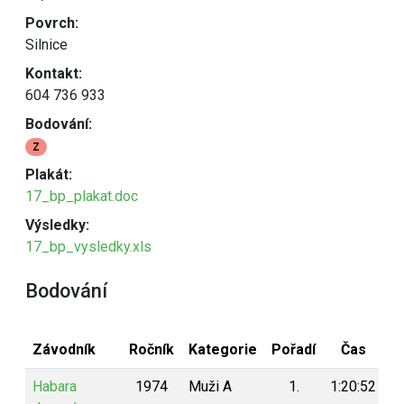
Povrch:
Silnice
Kontakt:
604 736 933
Bodování:
Z
Plakát:
17_bp_plakat.doc
Výsledky:
17_bp_vysledky.xls
Bodování
Závodník
Ročník
Kategorie
Pořadí
Čas
B
Habara
1974
Muži A
1.
1:20:52
1