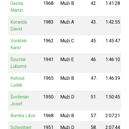
Gazda
1968
Muži B
42.
1:41:28
Martin
Koranda
1983
Muži A
43.
1:42:55
David
Voráček
1962
Muži C
45.
1:45:47
Karel
Šoustar
1941
Muži E
46.
1:46:10
Lubomír
Kohout
1965
Muži B
47.
1:46:39
Luděk
Šochman
1950
Muži D
51.
1:50:45
Josef
Bumba Libor
1968
Muži B
57.
2:07:21
Scheinherr
1951
Muži D
58.
2:07:44