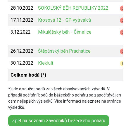
28.10.2022
SOKOLSKÝ BĚH REPUBLIKY 2022
Z
17.11.2022
Krosová 12 - GP vytrvalců
Z
3.12.2022
Mikulášský běh - Čimelice
Z
26.12.2022
Štěpánský běh Prachatice
Z
30.12.2022
Klekluli
B
Celkem bodů (*)
*) jde o součet bodů ze všech absolvovaných závodů. V
případě počítání bodů do běžeckého poháru se započítává jen
osm nejlepších výsledků. Více informací naleznete na stránce
výsledků.
Zpět na seznam závodníků běžeckého poháru