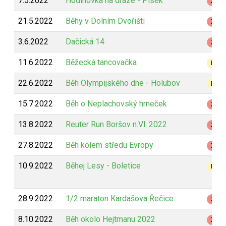
7.5.2022
Hodinovka na dráze - Písek
Z
21.5.2022
Běhy v Dolním Dvořišti
Z
3.6.2022
Dačická 14
Z
11.6.2022
Běžecká tancovačka
B
22.6.2022
Běh Olympijského dne - Holubov
B
15.7.2022
Běh o Neplachovský hrneček
Z
13.8.2022
Reuter Run Boršov n.Vl. 2022
Z
27.8.2022
Běh kolem středu Evropy
Z
10.9.2022
Běhej Lesy - Boletice
B
28.9.2022
1/2 maraton Kardašova Řečice
Z
8.10.2022
Běh okolo Hejtmanu 2022
Z