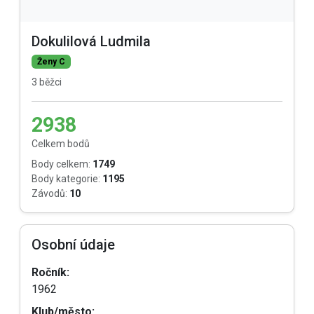
Dokulilová Ludmila
Ženy C
3 běžci
2938
Celkem bodů
Body celkem:
1749
Body kategorie:
1195
Závodů:
10
Osobní údaje
Ročník:
1962
Klub/město: