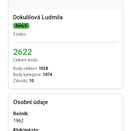
Dokulilová Ludmila
Ženy D
3 běžci
2622
Celkem bodů
Body celkem:
1558
Body kategorie:
1074
Závodů:
10
Osobní údaje
Ročník:
1962
Klub/město: