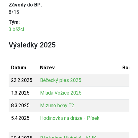
Závody do BP:
8/15
Tým:
3 běžci
Výsledky 2025
Datum
Název
Bodov
22.2.2025
Běžecký ples 2025
B
1.3.2025
Mladá Vožice 2025
Z
8.3.2025
Mizuno běhy T2
Z
5.4.2025
Hodinovka na dráze - Písek
Z