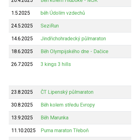
20.4.2025
Běh kolem Hluboké - MJK
Z
1.5.2025
běh Údolím vzdechů
Z
24.5.2025
SeziRun
Z
14.6.2025
Jindřichohradecký půlmaraton
Z
18.6.2025
Běh Olympijského dne - Dačice
B
26.7.2025
3 kings 3 hills
B
23.8.2025
ČT Lipenský půlmaraton
Z
30.8.2025
Běh kolem středu Evropy
Z
13.9.2025
Běh Marunka
Z
11.10.2025
Puma maraton Třeboň
Z