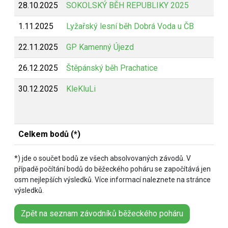
28.10.2025
SOKOLSKÝ BĚH REPUBLIKY 2025
Z
1.11.2025
Lyžařský lesní běh Dobrá Voda u ČB
Z
22.11.2025
GP Kamenný Újezd
Z
26.12.2025
Štěpánský běh Prachatice
Z
30.12.2025
KleKluLi
B
Celkem bodů (*)
*) jde o součet bodů ze všech absolvovaných závodů. V
případě počítání bodů do běžeckého poháru se započítává jen
osm nejlepších výsledků. Více informací naleznete na stránce
výsledků.
Zpět na seznam závodníků běžeckého poháru