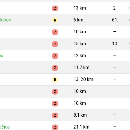
13 km
2.
Z
olubov
6 km
61.
B
10 km
—
Z
15 km
10.
Z
ou
12 km
—
Z
11,7 km
—
Z
13, 20 km
—
B
10 km
—
Z
10 km
—
Z
8,1 km
—
Z
dčice
21,1 km
—
Z