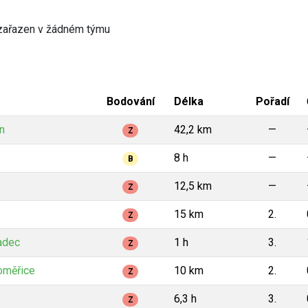
zařazen v žádném týmu
Bodování
Délka
Pořadí
n
42,2 km
—
Z
8 h
—
B
12,5 km
—
Z
15 km
2.
Z
adec
1 h
3.
Z
oměřice
10 km
2.
Z
6,3 h
3.
Z