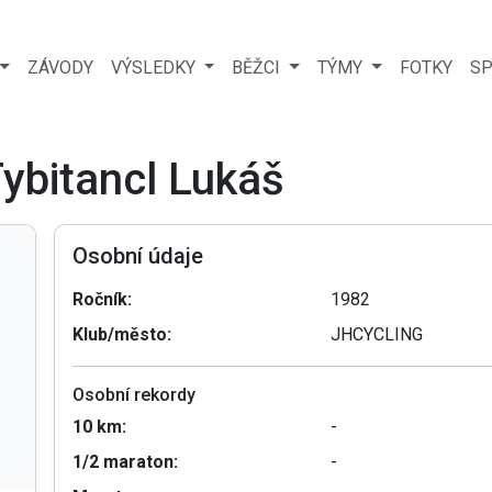
ZÁVODY
VÝSLEDKY
BĚŽCI
TÝMY
FOTKY
SP
Tybitancl Lukáš
Osobní údaje
Ročník:
1982
Klub/město:
JHCYCLING
Osobní rekordy
10 km:
-
1/2 maraton:
-