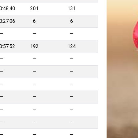
0:48:40
201
131
0:27:06
6
6
—
—
—
0:57:52
192
124
—
—
—
—
—
—
—
—
—
—
—
—
—
—
—
—
—
—
—
—
—