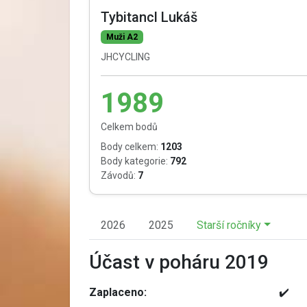
Tybitancl Lukáš
Muži A2
JHCYCLING
1989
Celkem bodů
Body celkem:
1203
Body kategorie:
792
Závodů:
7
2026
2025
Starší ročníky
Účast v poháru 2019
Zaplaceno:
✔️