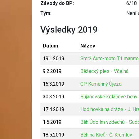
Závody do BP:
6/18
Tým:
Není 
Výsledky 2019
Datum
Název
19.1.2019
Smrž Auto-moto T1 marato
9.2.2019
Běžecký ples - Včelná
16.3.2019
GP Kamenný Újezd
30.3.2019
Bujanovské koláčové běhy
17.4.2019
Hodinovka na dráze - J. Hr
1.5.2019
Běh Údolím vzdechů - Sud
18.5.2019
Běh na Kleť - Č. Krumlov