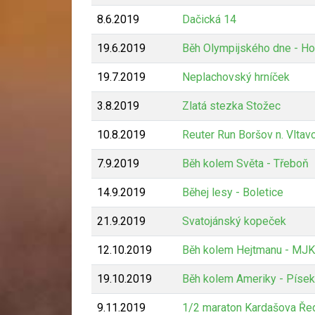
8.6.2019
Dačická 14
19.6.2019
Běh Olympijského dne - H
19.7.2019
Neplachovský hrníček
3.8.2019
Zlatá stezka Stožec
10.8.2019
Reuter Run Boršov n. Vltav
7.9.2019
Běh kolem Světa - Třeboň
14.9.2019
Běhej lesy - Boletice
21.9.2019
Svatojánský kopeček
12.10.2019
Běh kolem Hejtmanu - MJK
19.10.2019
Běh kolem Ameriky - Písek
9.11.2019
1/2 maraton Kardašova Ře