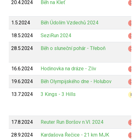
20.4.2024
Běh na Kleť
Z
1.5.2024
Běh Údolím Vzdechů 2024
Z
18.5.2024
SeziRun 2024
Z
28.5.2024
Běh o sluneční pohár - Třeboň
Z
16.6.2024
Hodinovka na dráze - Zliv
Z
19.6.2024
Běh Olympijského dne - Holubov
Z
13.7.2024
3 Kings - 3 Hills
B
17.8.2024
Reuter Run Boršov n.Vl. 2024
Z
28.9.2024
Kardašova Řečice - 21 km MJK
Z