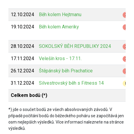
12.10.2024
Běh kolem Hejtmanu
Z
19.10.2024
Běh kolem Ameriky
Z
28.10.2024
SOKOLSKÝ BĚH REPUBLIKY 2024
Z
17.11.2024
Velešín kros - 17.11.
Z
26.12.2024
Štěpánský běh Prachatice
Z
31.12.2024
Silvestrovský běh s Fitness 14
B
Celkem bodů (*)
*) jde o součet bodů ze všech absolvovaných závodů. V
případě počítání bodů do běžeckého poháru se započítává jen
osm nejlepších výsledků. Více informací naleznete na stránce
výsledků.