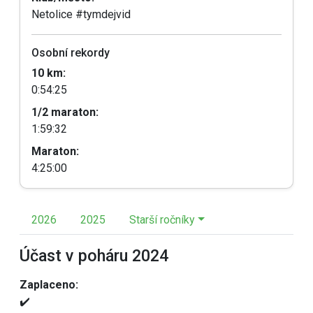
Netolice #tymdejvid
Osobní rekordy
10 km:
0:54:25
1/2 maraton:
1:59:32
Maraton:
4:25:00
2026
2025
Starší ročníky
Účast v poháru 2024
Zaplaceno:
✔️