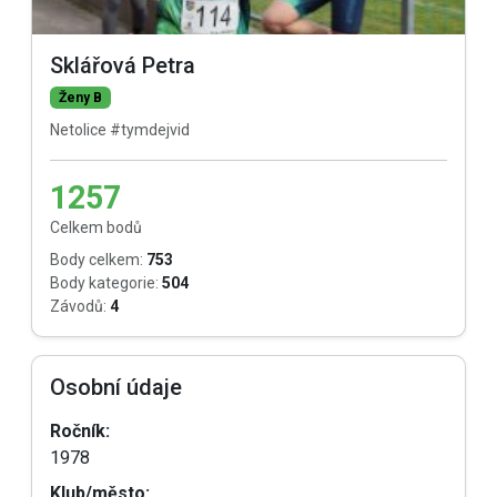
Sklářová Petra
Ženy B
Netolice #tymdejvid
1257
Celkem bodů
Body celkem:
753
Body kategorie:
504
Závodů:
4
Osobní údaje
Ročník:
1978
Klub/město: