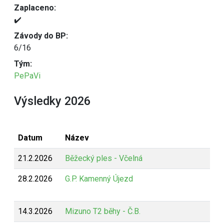
Zaplaceno:
✔️
Závody do BP:
6/16
Tým:
PePaVi
Výsledky 2026
Datum
Název
21.2.2026
Běžecký ples - Včelná
28.2.2026
G.P. Kamenný Újezd
14.3.2026
Mizuno T2 běhy - Č.B.