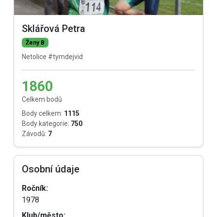
Sklářová Petra
Ženy B
Netolice #tymdejvid
1860
Celkem bodů
Body celkem:
1115
Body kategorie:
750
Závodů:
7
Osobní údaje
Ročník:
1978
Klub/město: