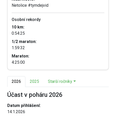
Netolice #tymdejvid
Osobní rekordy
10 km:
0:54:25
1/2 maraton:
1:59:32
Maraton:
4:25:00
2026
2025
Starší ročníky
Účast v poháru 2026
Datum přihlášení:
14.1.2026