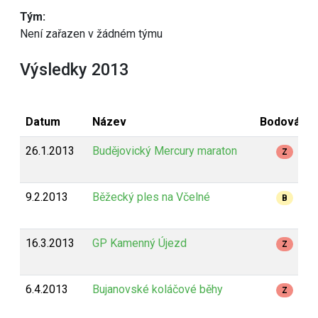
Tým:
Není zařazen v žádném týmu
Výsledky 2013
Datum
Název
Bodování
26.1.2013
Budějovický Mercury maraton
Z
9.2.2013
Běžecký ples na Včelné
B
16.3.2013
GP Kamenný Újezd
Z
6.4.2013
Bujanovské koláčové běhy
Z