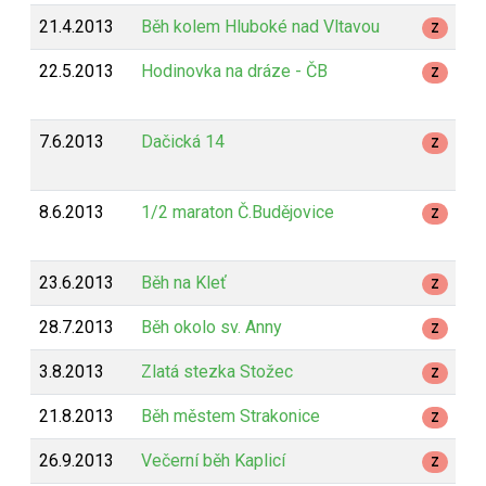
21.4.2013
Běh kolem Hluboké nad Vltavou
Z
22.5.2013
Hodinovka na dráze - ČB
Z
7.6.2013
Dačická 14
Z
8.6.2013
1/2 maraton Č.Budějovice
Z
23.6.2013
Běh na Kleť
Z
28.7.2013
Běh okolo sv. Anny
Z
3.8.2013
Zlatá stezka Stožec
Z
21.8.2013
Běh městem Strakonice
Z
26.9.2013
Večerní běh Kaplicí
Z