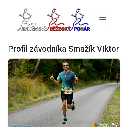
Profil závodníka Smažík Viktor