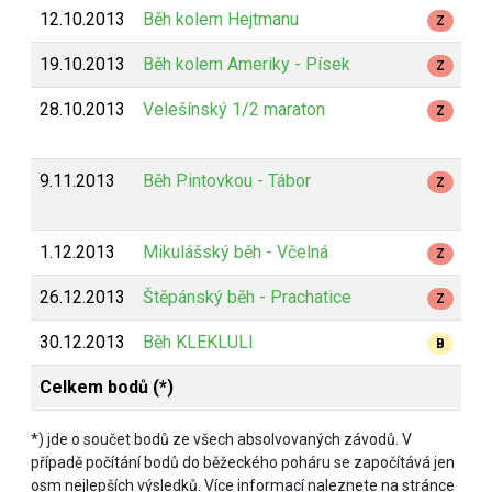
12.10.2013
Běh kolem Hejtmanu
Z
19.10.2013
Běh kolem Ameriky - Písek
Z
28.10.2013
Velešínský 1/2 maraton
Z
9.11.2013
Běh Pintovkou - Tábor
Z
1.12.2013
Mikulášský běh - Včelná
Z
26.12.2013
Štěpánský běh - Prachatice
Z
30.12.2013
Běh KLEKLULI
B
Celkem bodů (*)
*) jde o součet bodů ze všech absolvovaných závodů. V
případě počítání bodů do běžeckého poháru se započítává jen
osm nejlepších výsledků. Více informací naleznete na stránce