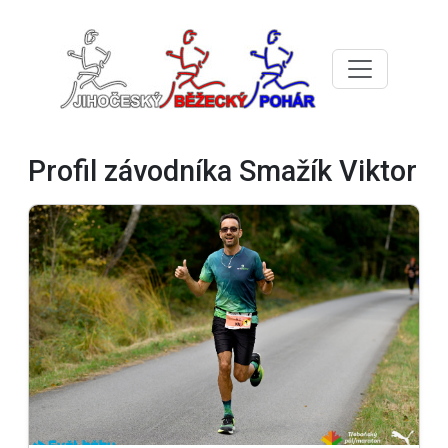
Profil závodníka Smažík Viktor