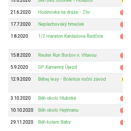
13.6.2020
Běh bez hodinek - Holubov
B
21.6.2020
Hodinovka na dráze - Zliv
Z
17.7.2020
Neplachovský hrneček
Z
1.8.2020
1/2 maraton Kardašova Ředčice
Z
15.8.2020
Reuter Run Boršov n. Vltavou
Z
5.9.2020
GP Kamenný Újezd
Z
12.9.2020
Běhej lesy - Boletice noční závod
B
3.10.2020
Běh okolo Hluboké
Z
10.10.2020
Běh okolo Hejtmanu
Z
29.11.2020
Běh kolem Baby
Z