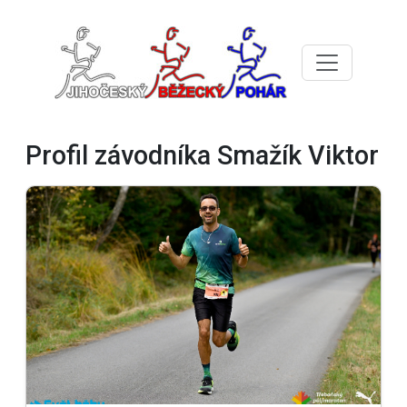
Profil závodníka Smažík Viktor