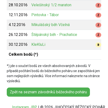
28.10.2016
Velešínský 1/2 maraton
Z
12.11.2016
Pintovka - Tábor
Z
4.12.2016
Mikulášský běh Včelná
Z
26.12.2016
Štěpánský běh - Prachatice
Z
30.12.2016
KleKluLi
B
Celkem bodů (*)
*) jde o součet bodů ze všech absolvovaných závodů. V
případě počítání bodů do běžeckého poháru se započítává jen
osm nejlepších výsledků. Více informací naleznete na stránce
výsledků.
Zpět na seznam závodníků běžeckého poháru
Instagram JBP
| © 2026 JIHOČESKÝ BĚŽECKÝ POHÁR