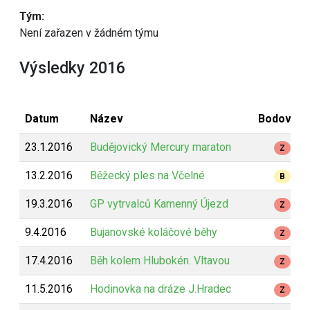
Tým:
Není zařazen v žádném týmu
Výsledky 2016
Datum
Název
Bodování
23.1.2016
Budějovický Mercury maraton
Z
13.2.2016
Běžecký ples na Včelné
B
19.3.2016
GP vytrvalců Kamenný Újezd
Z
9.4.2016
Bujanovské koláčové běhy
Z
17.4.2016
Běh kolem Hlubokén. Vltavou
Z
11.5.2016
Hodinovka na dráze J.Hradec
Z