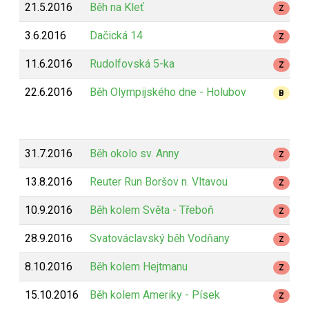
21.5.2016
Běh na Kleť
Z
3.6.2016
Dačická 14
Z
11.6.2016
Rudolfovská 5-ka
Z
22.6.2016
Běh Olympijského dne - Holubov
B
31.7.2016
Běh okolo sv. Anny
Z
13.8.2016
Reuter Run Boršov n. Vltavou
Z
10.9.2016
Běh kolem Světa - Třeboň
Z
28.9.2016
Svatováclavský běh Vodňany
Z
8.10.2016
Běh kolem Hejtmanu
Z
15.10.2016
Běh kolem Ameriky - Písek
Z