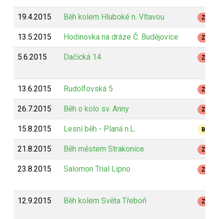
19.4.2015
Běh kolem Hluboké n. Vltavou
Z
13.5.2015
Hodinovka na dráze Č. Budějovice
Z
5.6.2015
Dačická 14
Z
13.6.2015
Rudolfovská 5
Z
26.7.2015
Běh o kolo sv. Anny
Z
15.8.2015
Lesní běh - Planá n.L.
B
21.8.2015
Běh městem Strakonice
Z
23.8.2015
Salomon Trial Lipno
Z
12.9.2015
Běh kolem Světa Třeboň
Z