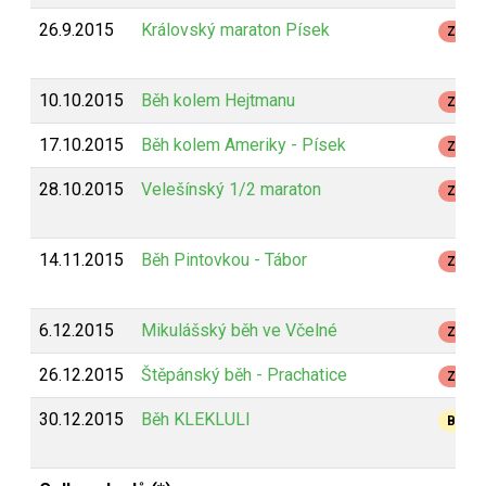
26.9.2015
Královský maraton Písek
Z
10.10.2015
Běh kolem Hejtmanu
Z
17.10.2015
Běh kolem Ameriky - Písek
Z
28.10.2015
Velešínský 1/2 maraton
Z
14.11.2015
Běh Pintovkou - Tábor
Z
6.12.2015
Mikulášský běh ve Včelné
Z
26.12.2015
Štěpánský běh - Prachatice
Z
30.12.2015
Běh KLEKLULI
B