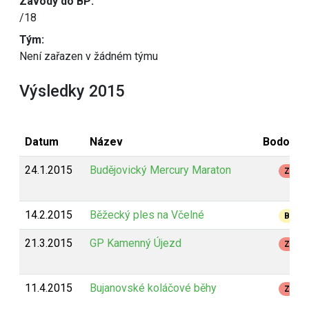
Závody do BP:
/18
Tým:
Není zařazen v žádném týmu
Výsledky 2015
Datum
Název
Bodován
24.1.2015
Budějovický Mercury Maraton
Z
14.2.2015
Běžecký ples na Včelné
B
21.3.2015
GP Kamenný Újezd
Z
11.4.2015
Bujanovské koláčové běhy
Z