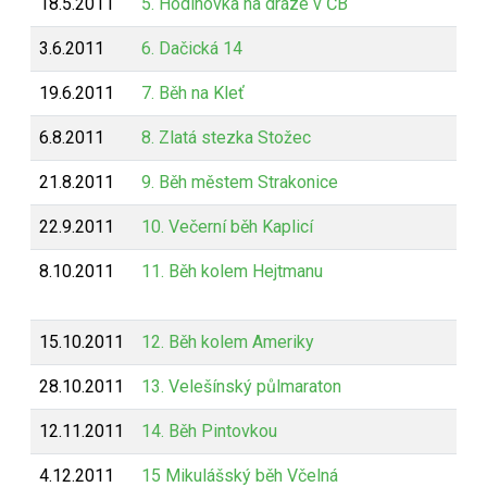
18.5.2011
5. Hodinovka na dráze v ČB
3.6.2011
6. Dačická 14
19.6.2011
7. Běh na Kleť
6.8.2011
8. Zlatá stezka Stožec
21.8.2011
9. Běh městem Strakonice
22.9.2011
10. Večerní běh Kaplicí
8.10.2011
11. Běh kolem Hejtmanu
15.10.2011
12. Běh kolem Ameriky
28.10.2011
13. Velešínský půlmaraton
12.11.2011
14. Běh Pintovkou
4.12.2011
15 Mikulášský běh Včelná