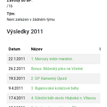
Závody do BP:
/16
Tým:
Není zařazen v žádném týmu
Výsledky 2011
Datum
Název
Bod
22.1.2011
1. Mercury indor maraton
26.2.2011
Bonus. Běžecký ples na Včelné
19.3.2011
2. GP Kamenný Újezd
9.4.2011
3. Bujanovské koláčové běhy
17.4.2011
4. Silniční běh okolo Hluboké n. Vltavou