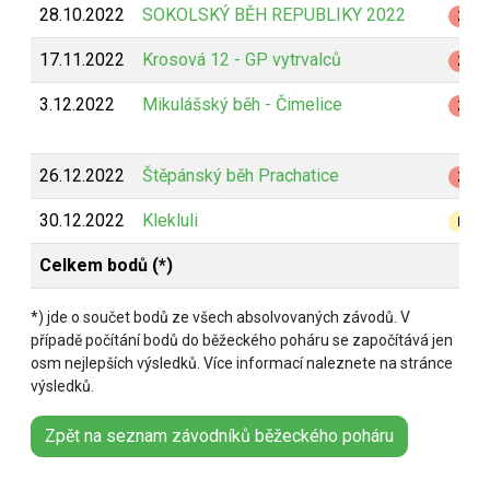
28.10.2022
SOKOLSKÝ BĚH REPUBLIKY 2022
Z
17.11.2022
Krosová 12 - GP vytrvalců
Z
3.12.2022
Mikulášský běh - Čimelice
Z
26.12.2022
Štěpánský běh Prachatice
Z
30.12.2022
Klekluli
B
Celkem bodů (*)
*) jde o součet bodů ze všech absolvovaných závodů. V
případě počítání bodů do běžeckého poháru se započítává jen
osm nejlepších výsledků. Více informací naleznete na stránce
výsledků.
Zpět na seznam závodníků běžeckého poháru