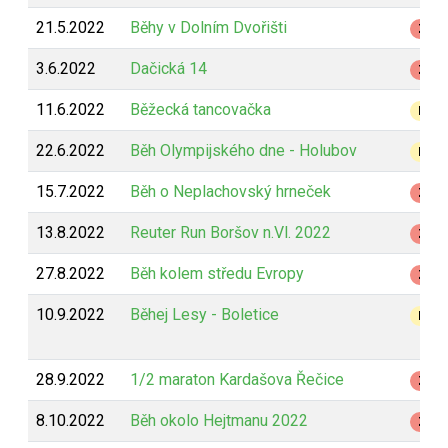
21.5.2022
Běhy v Dolním Dvořišti
Z
3.6.2022
Dačická 14
Z
11.6.2022
Běžecká tancovačka
B
22.6.2022
Běh Olympijského dne - Holubov
B
15.7.2022
Běh o Neplachovský hrneček
Z
13.8.2022
Reuter Run Boršov n.Vl. 2022
Z
27.8.2022
Běh kolem středu Evropy
Z
10.9.2022
Běhej Lesy - Boletice
B
28.9.2022
1/2 maraton Kardašova Řečice
Z
8.10.2022
Běh okolo Hejtmanu 2022
Z