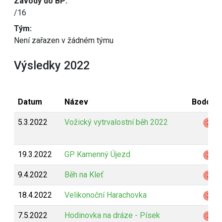
Závody do BP:
/16
Tým:
Není zařazen v žádném týmu
Výsledky 2022
Datum
Název
Bodová
5.3.2022
Vožický vytrvalostní běh 2022
Z
19.3.2022
GP Kamenný Újezd
Z
9.4.2022
Běh na Kleť
Z
18.4.2022
Velikonoční Harachovka
Z
7.5.2022
Hodinovka na dráze - Písek
Z