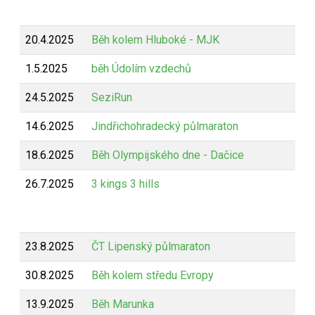
20.4.2025
Běh kolem Hluboké - MJK
Z
1.5.2025
běh Údolím vzdechů
Z
24.5.2025
SeziRun
Z
14.6.2025
Jindřichohradecký půlmaraton
Z
18.6.2025
Běh Olympijského dne - Dačice
B
26.7.2025
3 kings 3 hills
B
23.8.2025
ČT Lipenský půlmaraton
Z
30.8.2025
Běh kolem středu Evropy
Z
13.9.2025
Běh Marunka
Z