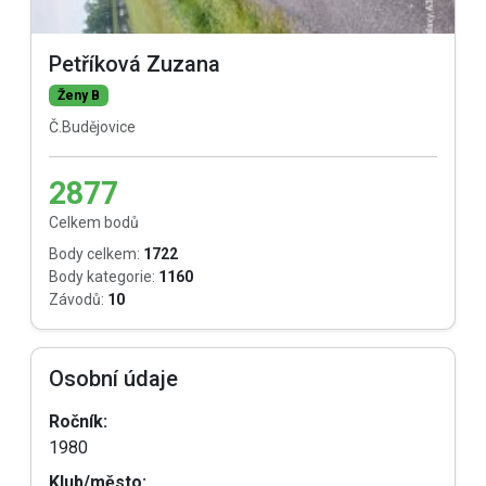
Petříková Zuzana
Ženy B
Č.Budějovice
2877
Celkem bodů
Body celkem:
1722
Body kategorie:
1160
Závodů:
10
Osobní údaje
Ročník:
1980
Klub/město: