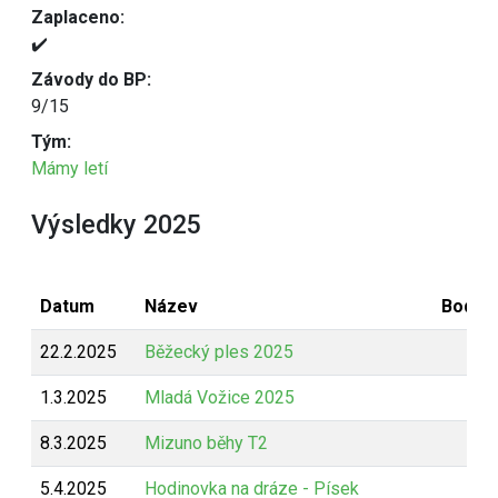
Zaplaceno:
✔️
Závody do BP:
9/15
Tým:
Mámy letí
Výsledky 2025
Datum
Název
Bodov
22.2.2025
Běžecký ples 2025
B
1.3.2025
Mladá Vožice 2025
Z
8.3.2025
Mizuno běhy T2
Z
5.4.2025
Hodinovka na dráze - Písek
Z