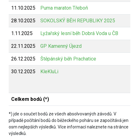
11.10.2025
Puma maraton Třeboň
Z
28.10.2025
SOKOLSKÝ BĚH REPUBLIKY 2025
Z
1.11.2025
Lyžařský lesní běh Dobrá Voda u ČB
Z
22.11.2025
GP Kamenný Újezd
Z
26.12.2025
Štěpánský běh Prachatice
Z
30.12.2025
KleKluLi
B
Celkem bodů (*)
*) jde o součet bodů ze všech absolvovaných závodů. V
případě počítání bodů do běžeckého poháru se započítává jen
osm nejlepších výsledků. Více informací naleznete na stránce
výsledků.