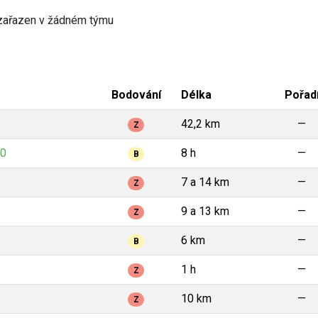
zařazen v žádném týmu
Bodování
Délka
Pořad
42,2 km
—
Z
20
8 h
—
B
7 a 14 km
—
Z
9 a 13 km
—
Z
6 km
—
B
1 h
—
Z
10 km
—
Z