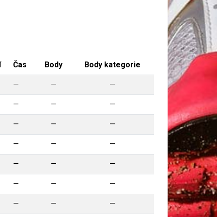
í
Čas
Body
Body kategorie
—
—
—
—
—
—
—
—
—
—
—
—
—
—
—
—
—
—
—
—
—