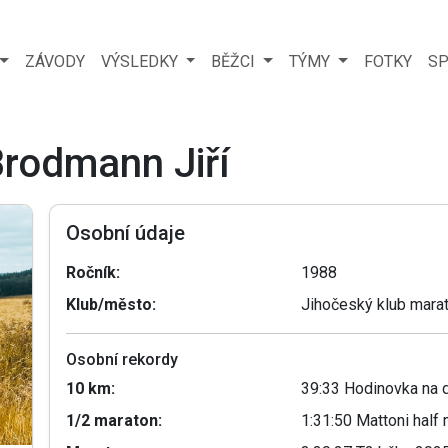
ZÁVODY
VÝSLEDKY
BĚŽCI
TÝMY
FOTKY
SP
Brodmann Jiří
Osobní údaje
Ročník:
1988
Klub/město:
Jihočeský klub mara
Osobní rekordy
10 km:
39:33 Hodinovka na 
1/2 maraton:
1:31:50 Mattoni hal