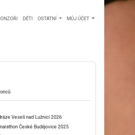
ONZOŘI
DĚTI
OSTATNÍ
MŮJ ÚČET
tonců
dráze Veselí nad Lužnicí 2026
f marathon České Budějovice 2025