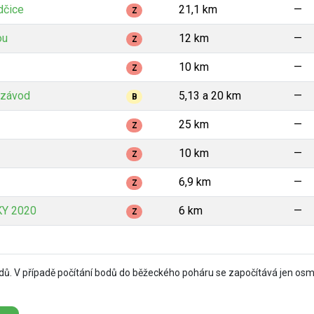
dčice
21,1 km
—
Z
ou
12 km
—
Z
10 km
—
Z
í závod
5,13 a 20 km
—
B
25 km
—
Z
10 km
—
Z
6,9 km
—
Z
Y 2020
6 km
—
Z
ů. V případě počítání bodů do běžeckého poháru se započítává jen osm 