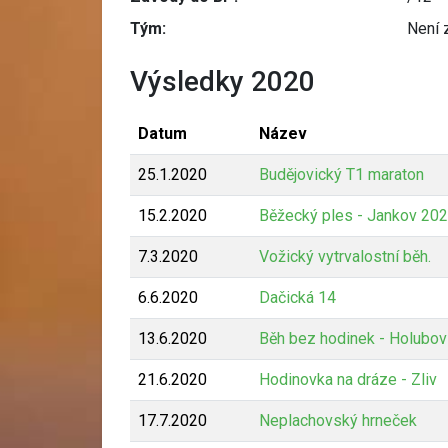
Tým:
Není 
Výsledky 2020
Datum
Název
25.1.2020
Budějovický T1 maraton
15.2.2020
Běžecký ples - Jankov 20
7.3.2020
Vožický vytrvalostní běh.
6.6.2020
Dačická 14
13.6.2020
Běh bez hodinek - Holubov
21.6.2020
Hodinovka na dráze - Zliv
17.7.2020
Neplachovský hrneček