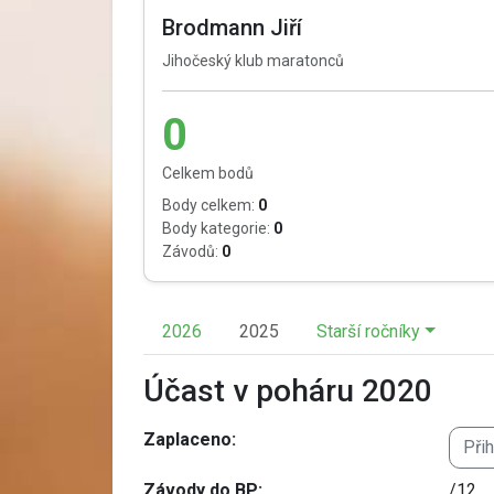
Brodmann Jiří
Jihočeský klub maratonců
0
Celkem bodů
Body celkem:
0
Body kategorie:
0
Závodů:
0
2026
2025
Starší ročníky
Účast v poháru 2020
Zaplaceno:
Při
Závody do BP:
/12