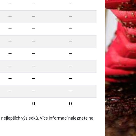
—
—
—
—
—
—
—
—
—
—
—
—
—
—
—
—
—
—
—
—
—
—
—
—
0
0
nejlepších výsledků. Více informací naleznete na