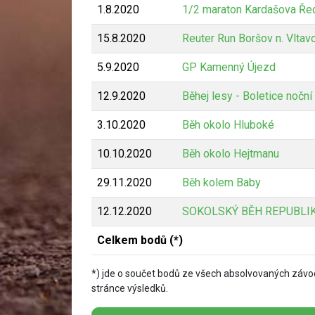
1.8.2020
1/2 maraton Kardašova Ře
15.8.2020
Reuter Run Boršov n. Vltav
5.9.2020
GP Kamenný Újezd
12.9.2020
Běhej lesy - Boletice nočn
3.10.2020
Běh okolo Hluboké
10.10.2020
Běh okolo Hejtmanu
29.11.2020
Běh kolem Baby
12.12.2020
SOKOLSKÝ BĚH REPUBLIK
Celkem bodů (*)
*) jde o součet bodů ze všech absolvovaných závod
stránce výsledků.