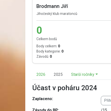
Brodmann Jiří
Jihočeský klub maratonců
0
Celkem bodů
Body celkem:
0
Body kategorie:
0
Závodů:
0
2026
2025
Starší ročníky
Účast v poháru 2024
Zaplaceno:
Při
Závody do BP:
/15