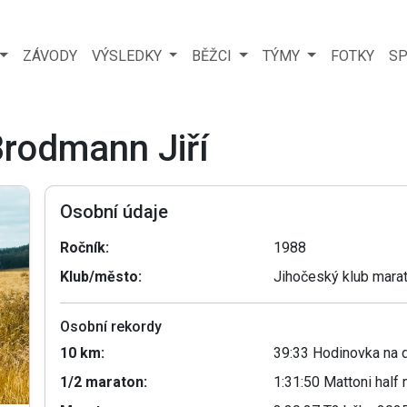
ZÁVODY
VÝSLEDKY
BĚŽCI
TÝMY
FOTKY
SP
Brodmann Jiří
Osobní údaje
Ročník:
1988
Klub/město:
Jihočeský klub mara
Osobní rekordy
10 km:
39:33 Hodinovka na 
1/2 maraton:
1:31:50 Mattoni hal