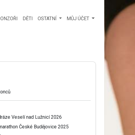
ONZOŘI
DĚTI
OSTATNÍ
MŮJ ÚČET
tonců
dráze Veselí nad Lužnicí 2026
f marathon České Budějovice 2025