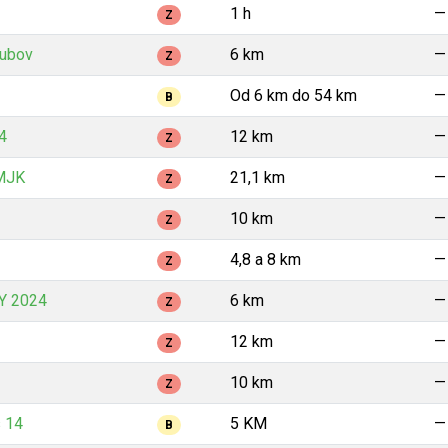
1 h
—
Z
lubov
6 km
—
Z
Od 6 km do 54 km
—
B
4
12 km
—
Z
 MJK
21,1 km
—
Z
10 km
—
Z
4,8 a 8 km
—
Z
Y 2024
6 km
—
Z
12 km
—
Z
10 km
—
Z
s 14
5 KM
—
B