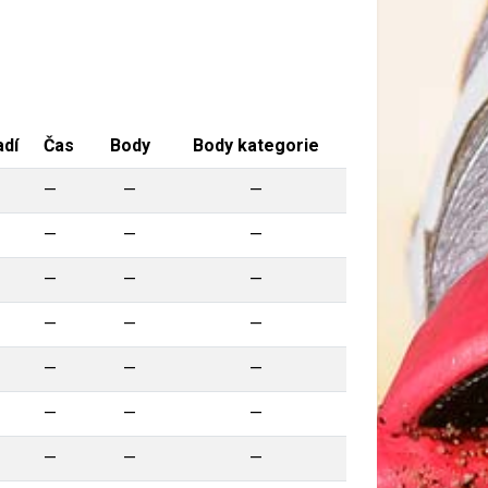
adí
Čas
Body
Body kategorie
—
—
—
—
—
—
—
—
—
—
—
—
—
—
—
—
—
—
—
—
—