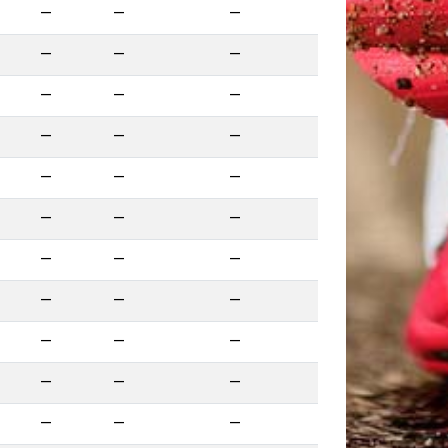
—
—
—
—
—
—
—
—
—
—
—
—
—
—
—
—
—
—
—
—
—
—
—
—
—
—
—
—
—
—
—
—
—