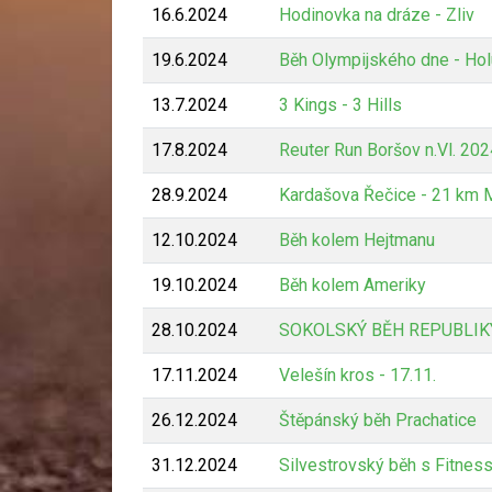
16.6.2024
Hodinovka na dráze - Zliv
19.6.2024
Běh Olympijského dne - Ho
13.7.2024
3 Kings - 3 Hills
17.8.2024
Reuter Run Boršov n.Vl. 202
28.9.2024
Kardašova Řečice - 21 km
12.10.2024
Běh kolem Hejtmanu
19.10.2024
Běh kolem Ameriky
28.10.2024
SOKOLSKÝ BĚH REPUBLIK
17.11.2024
Velešín kros - 17.11.
26.12.2024
Štěpánský běh Prachatice
31.12.2024
Silvestrovský běh s Fitnes