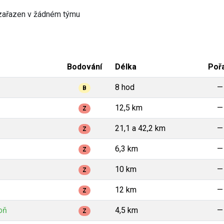
zařazen v žádném týmu
Bodování
Délka
Poř
8 hod
—
B
12,5 km
—
Z
21,1 a 42,2 km
—
Z
6,3 km
—
Z
10 km
—
Z
12 km
—
Z
oň
4,5 km
—
Z