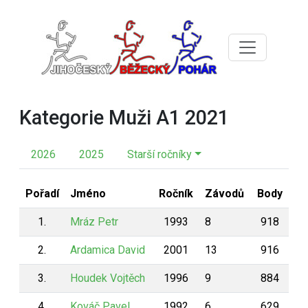
Kategorie Muži A1 2021
2026
2025
Starší ročníky
Pořadí
Jméno
Ročník
Závodů
Body
1.
Mráz Petr
1993
8
918
2.
Ardamica David
2001
13
916
3.
Houdek Vojtěch
1996
9
884
4.
Kováč Pavel
1992
6
629