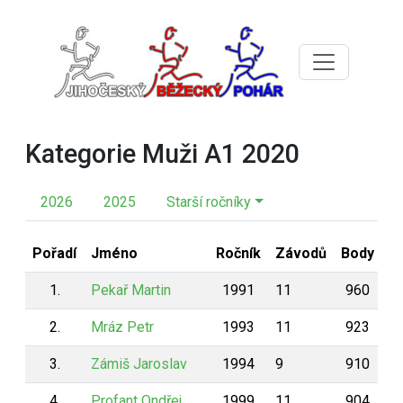
Kategorie Muži A1 2020
2026
2025
Starší ročníky
Pořadí
Jméno
Ročník
Závodů
Body
1.
Pekař Martin
1991
11
960
2.
Mráz Petr
1993
11
923
3.
Zámiš Jaroslav
1994
9
910
4.
Profant Ondřej
1999
11
904