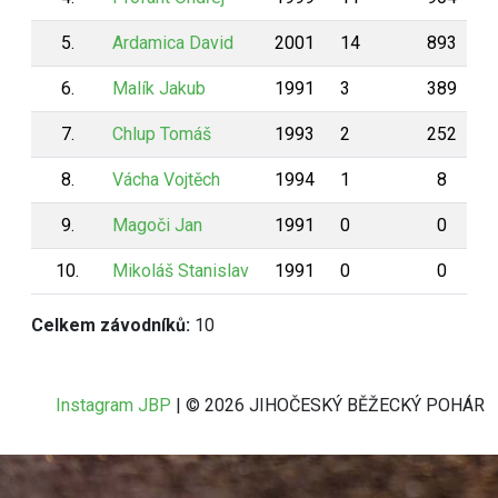
5.
Ardamica David
2001
14
893
6.
Malík Jakub
1991
3
389
7.
Chlup Tomáš
1993
2
252
8.
Vácha Vojtěch
1994
1
8
9.
Magoči Jan
1991
0
0
10.
Mikoláš Stanislav
1991
0
0
Celkem závodníků:
10
Instagram JBP
| © 2026 JIHOČESKÝ BĚŽECKÝ POHÁR