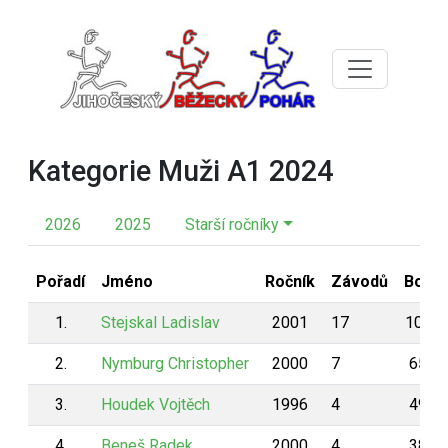
Kategorie Muži A1 2024
2026
2025
Starší ročníky
Pořadí
Jméno
Ročník
Závodů
Body
1.
Stejskal Ladislav
2001
17
1057
2.
Nymburg Christopher
2000
7
656
3.
Houdek Vojtěch
1996
4
492
4.
Beneš Radek
2000
4
386