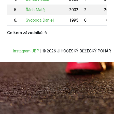
5.
Řáda Matěj
2002
2
260
6.
Svoboda Daniel
1995
0
0
Celkem závodníků:
6
Instagram JBP
| © 2026 JIHOČESKÝ BĚŽECKÝ POHÁR