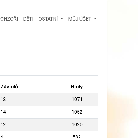
ONZOŘI
DĚTI
OSTATNÍ
MŮJ ÚČET
Závodů
Body
12
1071
14
1052
12
1020
4
532