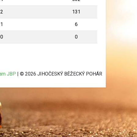
2
131
1
6
0
0
ram JBP
| © 2026 JIHOČESKÝ BĚŽECKÝ POHÁR