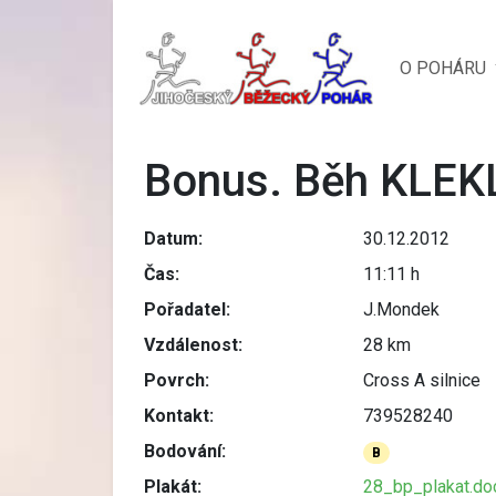
O POHÁRU
Bonus. Běh KLEKLU
Datum:
30.12.2012
Čas:
11:11 h
Pořadatel:
J.Mondek
Vzdálenost:
28 km
Povrch:
Cross A silnice
Kontakt:
739528240
Bodování:
B
Plakát:
28_bp_plakat.do