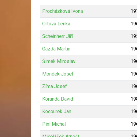
Procházková Ivona
19
Ortová Lenka
19
Scheinherr Jiří
19
Gazda Martin
19
Šimek Miroslav
19
Mondek Josef
19
Zíma Josef
19
Koranda David
19
Kocourek Jan
19
Pinl Michal
19
Mikolášek Arnošt
19