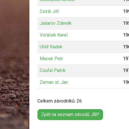
Csirik Jiří
19
Jašarov Zdeněk
19
Voráček Karel
19
Uhlíř Radek
19
Macek Petr
19
Coufal Patrik
19
Zeman st. Jan
19
Celkem závodníků: 26
Zpět na seznam závodů JBP