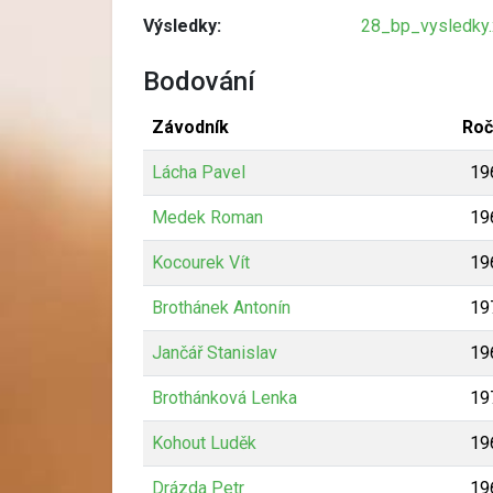
Výsledky:
28_bp_vysledky.
Bodování
Závodník
Roč
Lácha Pavel
19
Medek Roman
19
Kocourek Vít
19
Brothánek Antonín
19
Jančář Stanislav
19
Brothánková Lenka
19
Kohout Luděk
19
Drázda Petr
19