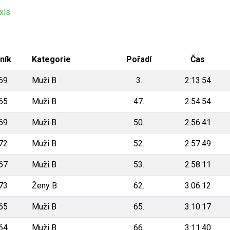
xls
ník
Kategorie
Pořadí
Čas
69
Muži B
3.
2:13:54
65
Muži B
47.
2:54:54
69
Muži B
50.
2:56:41
72
Muži B
52.
2:57:49
67
Muži B
53.
2:58:11
73
Ženy B
62.
3:06:12
65
Muži B
65.
3:10:17
64
Muži B
66.
3:11:40