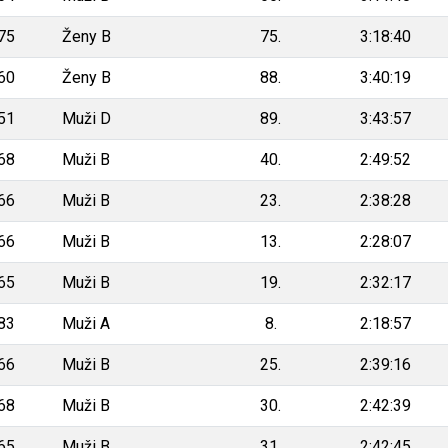
75
Ženy B
75.
3:18:40
60
Ženy B
88.
3:40:19
51
Muži D
89.
3:43:57
68
Muži B
40.
2:49:52
66
Muži B
23.
2:38:28
66
Muži B
13.
2:28:07
65
Muži B
19.
2:32:17
83
Muži A
8.
2:18:57
66
Muži B
25.
2:39:16
68
Muži B
30.
2:42:39
65
Muži B
31.
2:42:45