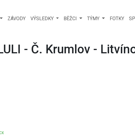
ZÁVODY
VÝSLEDKY
BĚŽCI
TÝMY
FOTKY
SP
LI - Č. Krumlov - Litvín
cx