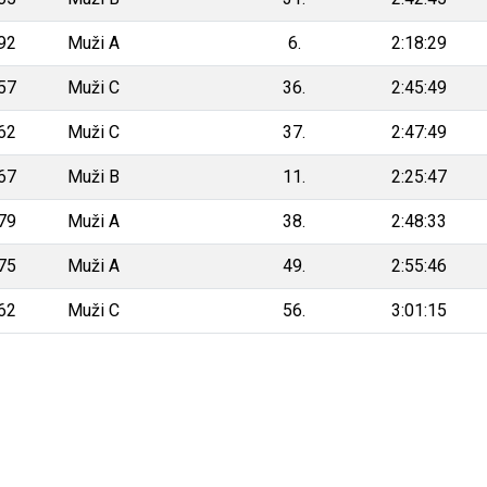
92
Muži A
6.
2:18:29
57
Muži C
36.
2:45:49
62
Muži C
37.
2:47:49
67
Muži B
11.
2:25:47
79
Muži A
38.
2:48:33
75
Muži A
49.
2:55:46
62
Muži C
56.
3:01:15