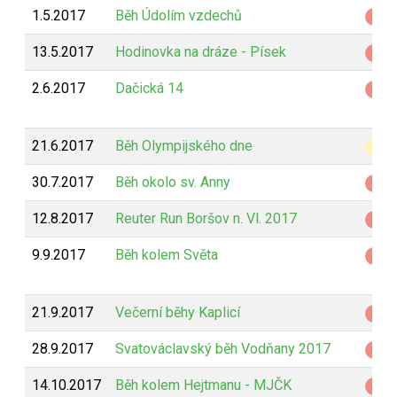
1.5.2017
Běh Údolím vzdechů
Z
13.5.2017
Hodinovka na dráze - Písek
Z
2.6.2017
Dačická 14
Z
21.6.2017
Běh Olympijského dne
B
30.7.2017
Běh okolo sv. Anny
Z
12.8.2017
Reuter Run Boršov n. Vl. 2017
Z
9.9.2017
Běh kolem Světa
Z
21.9.2017
Večerní běhy Kaplicí
Z
28.9.2017
Svatováclavský běh Vodňany 2017
Z
14.10.2017
Běh kolem Hejtmanu - MJČK
Z