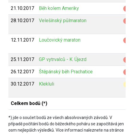
21.10.2017
Běh kolem Ameriky
Z
28.10.2017
Velešínský půlmaraton
Z
12.11.2017
Loučovický maraton
Z
25.11.2017
GP vytrvalců - K. Újezd
Z
26.12.2017
Štěpánský běh Prachatice
Z
30.12.2017
Klekluli
B
Celkem bodů (*)
*) jde o součet bodů ze všech absolvovaných závodů. V
případě počítání bodů do běžeckého poháru se započítává jen
osm nejlepších výsledků. Více informací naleznete na stránce