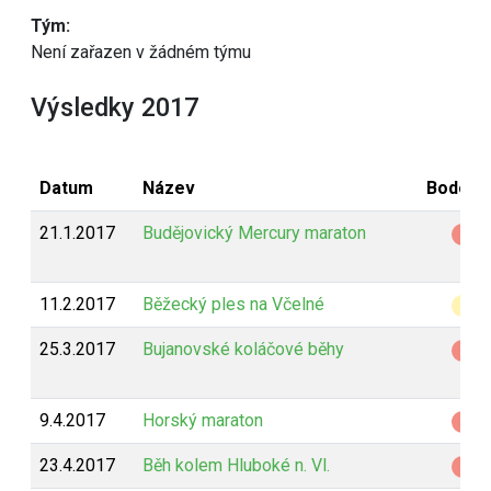
Tým:
Není zařazen v žádném týmu
Výsledky 2017
Datum
Název
Bodová
21.1.2017
Budějovický Mercury maraton
Z
11.2.2017
Běžecký ples na Včelné
B
25.3.2017
Bujanovské koláčové běhy
Z
9.4.2017
Horský maraton
Z
23.4.2017
Běh kolem Hluboké n. Vl.
Z