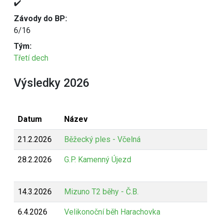
✔️
Závody do BP:
6/16
Tým:
Třetí dech
Výsledky 2026
Datum
Název
21.2.2026
Běžecký ples - Včelná
28.2.2026
G.P. Kamenný Újezd
14.3.2026
Mizuno T2 běhy - Č.B.
6.4.2026
Velikonoční běh Harachovka