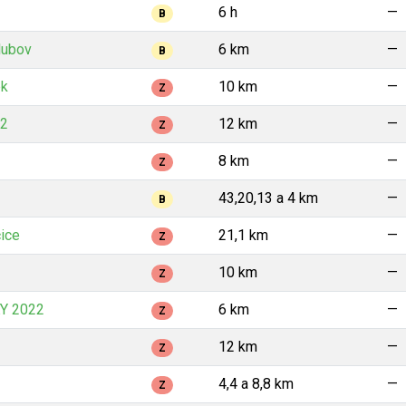
6 h
—
B
lubov
6 km
—
B
ek
10 km
—
Z
22
12 km
—
Z
8 km
—
Z
43,20,13 a 4 km
—
B
ice
21,1 km
—
Z
10 km
—
Z
Y 2022
6 km
—
Z
12 km
—
Z
4,4 a 8,8 km
—
Z