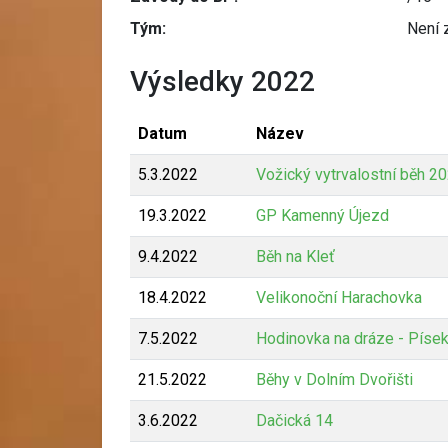
Tým:
Není 
Výsledky 2022
Datum
Název
5.3.2022
Vožický vytrvalostní běh 2
19.3.2022
GP Kamenný Újezd
9.4.2022
Běh na Kleť
18.4.2022
Velikonoční Harachovka
7.5.2022
Hodinovka na dráze - Píse
21.5.2022
Běhy v Dolním Dvořišti
3.6.2022
Dačická 14