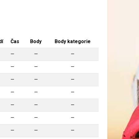
dí
Čas
Body
Body kategorie
—
—
—
—
—
—
—
—
—
—
—
—
—
—
—
—
—
—
—
—
—