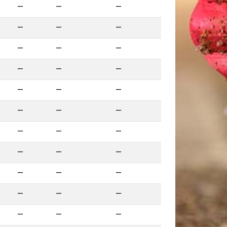
—
—
—
—
—
—
—
—
—
—
—
—
—
—
—
—
—
—
—
—
—
—
—
—
—
—
—
—
—
—
—
—
—