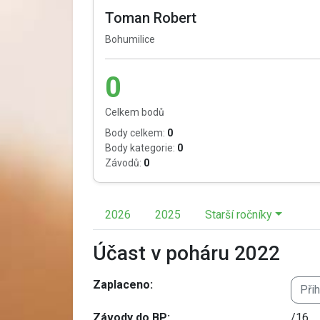
Toman Robert
Bohumilice
0
Celkem bodů
Body celkem:
0
Body kategorie:
0
Závodů:
0
2026
2025
Starší ročníky
Účast v poháru 2022
Zaplaceno:
Při
Závody do BP:
/16