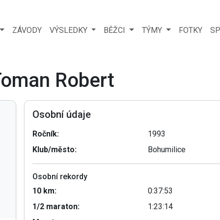
ZÁVODY
VÝSLEDKY
BĚŽCI
TÝMY
FOTKY
SP
 Toman Robert
Osobní údaje
Ročník:
1993
Klub/město:
Bohumilice
Osobní rekordy
10 km:
0:37:53
1/2 maraton:
1:23:14