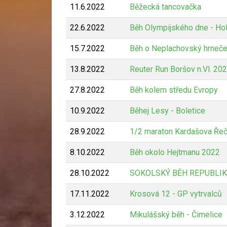
11.6.2022
Běžecká tancovačka
22.6.2022
Běh Olympijského dne - Ho
15.7.2022
Běh o Neplachovský hrneč
13.8.2022
Reuter Run Boršov n.Vl. 20
27.8.2022
Běh kolem středu Evropy
10.9.2022
Běhej Lesy - Boletice
28.9.2022
1/2 maraton Kardašova Řeč
8.10.2022
Běh okolo Hejtmanu 2022
28.10.2022
SOKOLSKÝ BĚH REPUBLIK
17.11.2022
Krosová 12 - GP vytrvalců
3.12.2022
Mikulášský běh - Čimelice