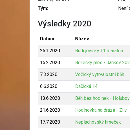
Tým:
Není 
Výsledky 2020
Datum
Název
25.1.2020
Budějovický T1 maraton
15.2.2020
Běžecký ples - Jankov 20
7.3.2020
Vožický vytrvalostní běh.
6.6.2020
Dačická 14
13.6.2020
Běh bez hodinek - Holubov
21.6.2020
Hodinovka na dráze - Zliv
17.7.2020
Neplachovský hrneček