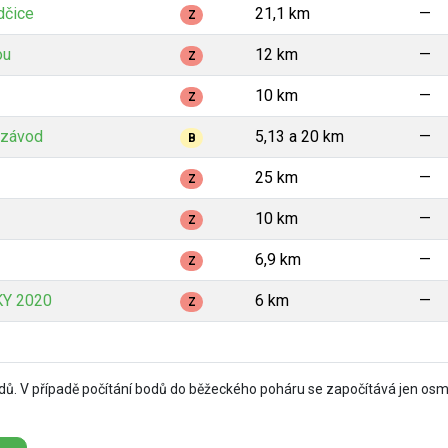
dčice
21,1 km
—
Z
ou
12 km
—
Z
10 km
—
Z
í závod
5,13 a 20 km
—
B
25 km
—
Z
10 km
—
Z
6,9 km
—
Z
Y 2020
6 km
—
Z
ů. V případě počítání bodů do běžeckého poháru se započítává jen osm 