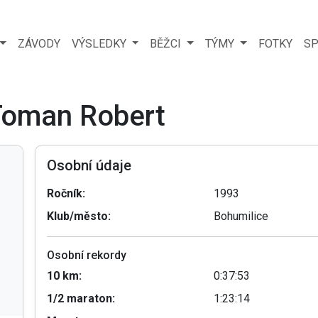
ZÁVODY
VÝSLEDKY
BĚŽCI
TÝMY
FOTKY
SP
 Toman Robert
Osobní údaje
Ročník:
1993
Klub/město:
Bohumilice
Osobní rekordy
10 km:
0:37:53
1/2 maraton:
1:23:14