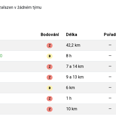
zařazen v žádném týmu
Bodování
Délka
Pořad
42,2 km
—
Z
20
8 h
—
B
7 a 14 km
—
Z
9 a 13 km
—
Z
6 km
—
B
1 h
—
Z
10 km
—
Z