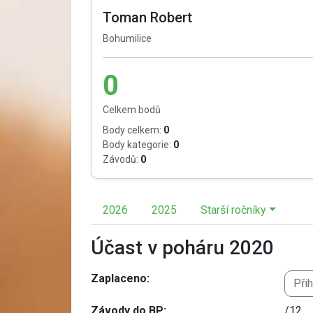
Toman Robert
Bohumilice
0
Celkem bodů
Body celkem:
0
Body kategorie:
0
Závodů:
0
2026
2025
Starší ročníky
Účast v poháru 2020
Zaplaceno:
Při
Závody do BP:
/12