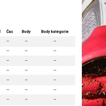
í
Čas
Body
Body kategorie
—
—
—
—
—
—
—
—
—
—
—
—
—
—
—
—
—
—
—
—
—