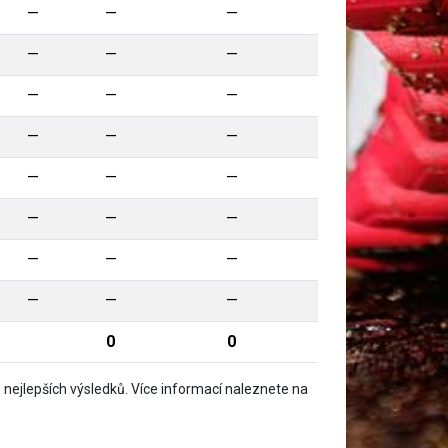
—
—
—
—
—
—
—
—
—
—
—
—
—
—
—
—
—
—
—
—
—
—
—
—
0
0
nejlepších výsledků. Více informací naleznete na