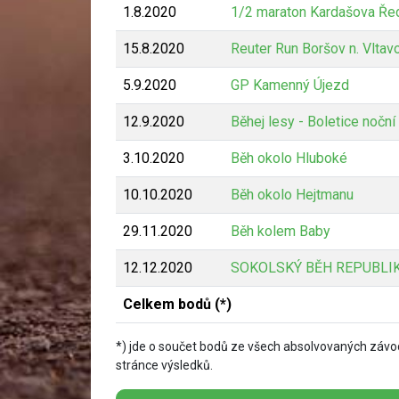
1.8.2020
1/2 maraton Kardašova Ře
15.8.2020
Reuter Run Boršov n. Vltav
5.9.2020
GP Kamenný Újezd
12.9.2020
Běhej lesy - Boletice nočn
3.10.2020
Běh okolo Hluboké
10.10.2020
Běh okolo Hejtmanu
29.11.2020
Běh kolem Baby
12.12.2020
SOKOLSKÝ BĚH REPUBLIK
Celkem bodů (*)
*) jde o součet bodů ze všech absolvovaných závod
stránce výsledků.