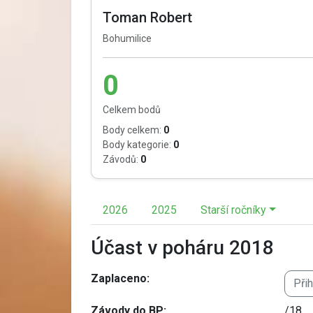
Toman Robert
Bohumilice
0
Celkem bodů
Body celkem:
0
Body kategorie:
0
Závodů:
0
2026
2025
Starší ročníky
Účast v poháru 2018
Zaplaceno:
Při
Závody do BP:
/18