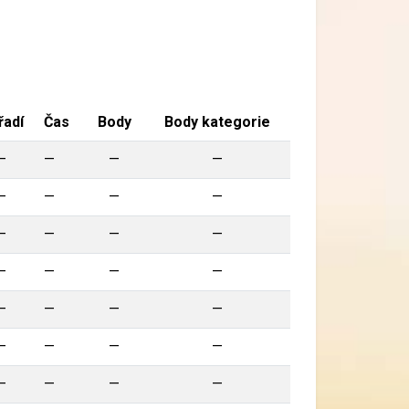
řadí
Čas
Body
Body kategorie
—
—
—
—
—
—
—
—
—
—
—
—
—
—
—
—
—
—
—
—
—
—
—
—
—
—
—
—