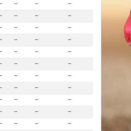
—
—
—
—
—
—
—
—
—
—
—
—
—
—
—
—
—
—
—
—
—
—
—
—
—
—
—
—
—
—
—
—
—
—
—
—
—
—
—
—
—
—
—
—