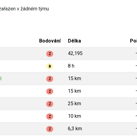
zařazen v žádném týmu
Bodování
Délka
Po
42,195
Z
8 h
B
d
15 km
Z
15 km
Z
25 km
Z
10 km
Z
6,3 km
Z