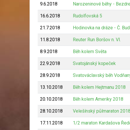
9.6.2018
Narozeninové běhy - Bezdr
16.6.2018
Rudolfovská 5
21.7.2018
Hodinovka na dráze - Č. Bud
11.8.2018
Reuter Run Boršov n. Vl.
8.9.2018
Běh kolem Světa
22.9.2018
Svatojánský kopeček
28.9.2018
Svatováclavský běh Vodňan
13.10.2018
Běh kolem Hejtmanu 2018
20.10.2018
Běh kolem Ameriky 2018
28.10.2018
Velešínský půlmaraton 201
17.11.2018
1/2 maraton Kardašova Řed