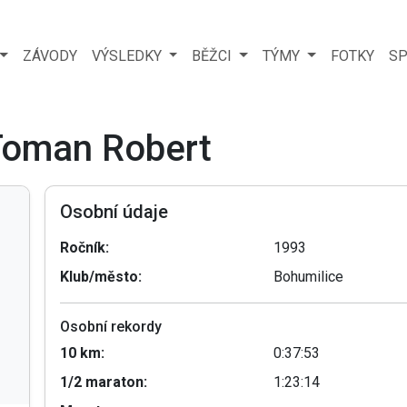
ZÁVODY
VÝSLEDKY
BĚŽCI
TÝMY
FOTKY
SP
 Toman Robert
Osobní údaje
Ročník:
1993
Klub/město:
Bohumilice
Osobní rekordy
10 km:
0:37:53
1/2 maraton:
1:23:14