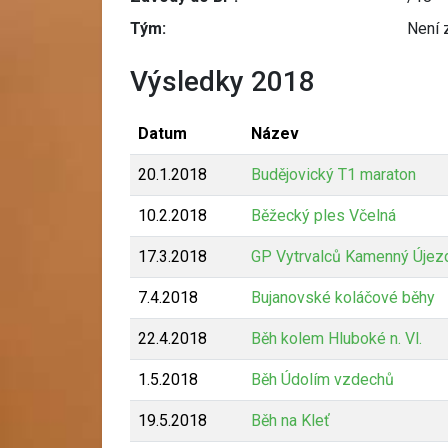
Tým:
Není 
Výsledky 2018
Datum
Název
20.1.2018
Budějovický T1 maraton
10.2.2018
Běžecký ples Včelná
17.3.2018
GP Vytrvalců Kamenný Újez
7.4.2018
Bujanovské koláčové běhy
22.4.2018
Běh kolem Hluboké n. Vl.
1.5.2018
Běh Údolím vzdechů
19.5.2018
Běh na Kleť