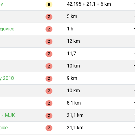
ev
42,195 + 21,1 + 6 km
B
5 km
Z
ějovice
1 h
Z
12 km
Z
11,7
Z
10 km
Z
y 2018
9 km
Z
10 km
Z
8,1 km
Z
8 - MJK
21,1 km
Z
čice
21,1 km
Z