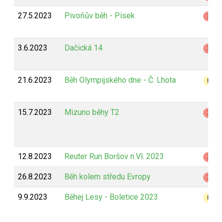
27.5.2023
Pivoňův běh - Písek
Z
3.6.2023
Dačická 14
Z
21.6.2023
Běh Olympijského dne - Č. Lhota
B
15.7.2023
Mizuno běhy T2
Z
12.8.2023
Reuter Run Boršov n.Vl. 2023
Z
26.8.2023
Běh kolem středu Evropy
Z
9.9.2023
Běhej Lesy - Boletice 2023
B