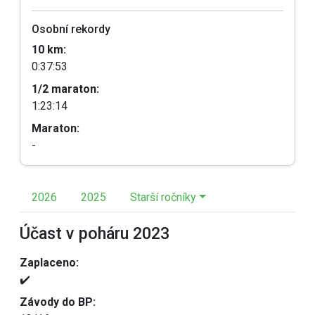
Osobní rekordy
10 km:
0:37:53
1/2 maraton:
1:23:14
Maraton:
-
2026
2025
Starší ročníky
Účast v poháru 2023
Zaplaceno:
✔️
Závody do BP: