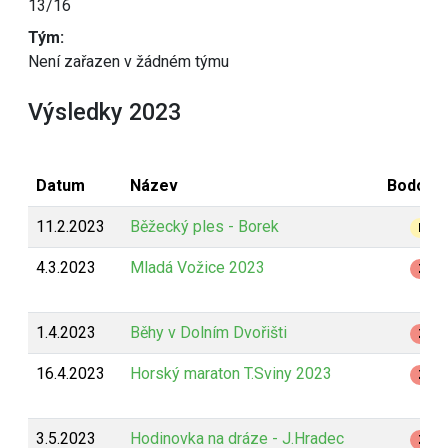
13/16
Tým:
Není zařazen v žádném týmu
Výsledky 2023
Datum
Název
Bodová
11.2.2023
Běžecký ples - Borek
B
4.3.2023
Mladá Vožice 2023
Z
1.4.2023
Běhy v Dolním Dvořišti
Z
16.4.2023
Horský maraton T.Sviny 2023
Z
3.5.2023
Hodinovka na dráze - J.Hradec
Z