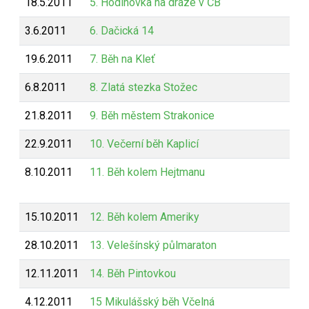
18.5.2011
5. Hodinovka na dráze v ČB
3.6.2011
6. Dačická 14
19.6.2011
7. Běh na Kleť
6.8.2011
8. Zlatá stezka Stožec
21.8.2011
9. Běh městem Strakonice
22.9.2011
10. Večerní běh Kaplicí
8.10.2011
11. Běh kolem Hejtmanu
15.10.2011
12. Běh kolem Ameriky
28.10.2011
13. Velešínský půlmaraton
12.11.2011
14. Běh Pintovkou
4.12.2011
15 Mikulášský běh Včelná