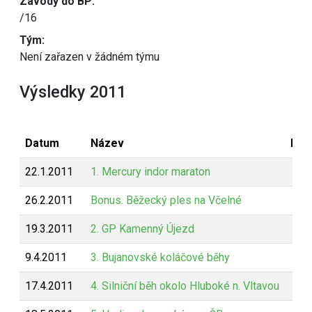
Závody do BP:
/16
Tým:
Není zařazen v žádném týmu
Výsledky 2011
Datum
Název
Bod
22.1.2011
1. Mercury indor maraton
26.2.2011
Bonus. Běžecký ples na Včelné
19.3.2011
2. GP Kamenný Újezd
9.4.2011
3. Bujanovské koláčové běhy
17.4.2011
4. Silniční běh okolo Hluboké n. Vltavou