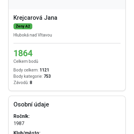
Krejcarová Jana
Ženy A2
Hluboká nad Vltavou
1864
Celkem bodů
Body celkem:
1121
Body kategorie:
753
Závodů:
8
Osobní údaje
Ročník:
1987
Klub/město: