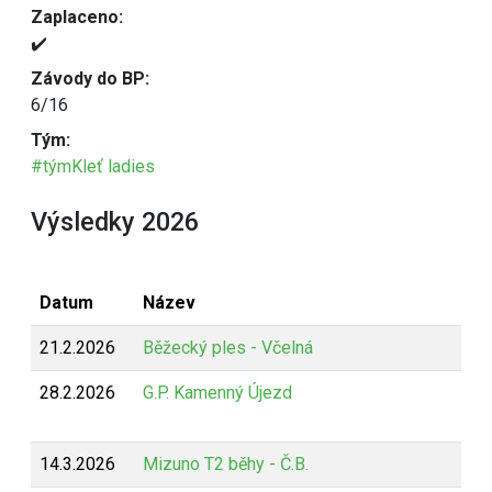
Zaplaceno:
✔️
Závody do BP:
6/16
Tým:
#týmKleť ladies
Výsledky 2026
Datum
Název
21.2.2026
Běžecký ples - Včelná
28.2.2026
G.P. Kamenný Újezd
14.3.2026
Mizuno T2 běhy - Č.B.