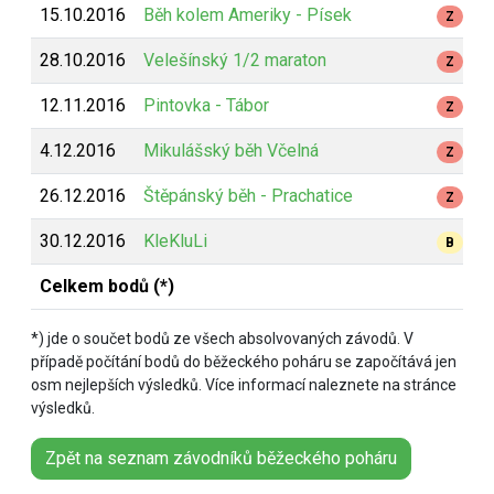
15.10.2016
Běh kolem Ameriky - Písek
Z
28.10.2016
Velešínský 1/2 maraton
Z
12.11.2016
Pintovka - Tábor
Z
4.12.2016
Mikulášský běh Včelná
Z
26.12.2016
Štěpánský běh - Prachatice
Z
30.12.2016
KleKluLi
B
Celkem bodů (*)
*) jde o součet bodů ze všech absolvovaných závodů. V
případě počítání bodů do běžeckého poháru se započítává jen
osm nejlepších výsledků. Více informací naleznete na stránce
výsledků.
Zpět na seznam závodníků běžeckého poháru