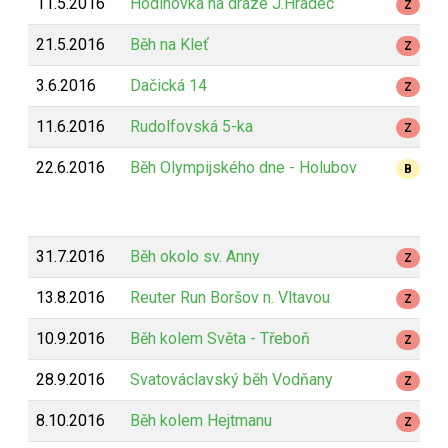
11.5.2016
Hodinovka na dráze J.Hradec
Z
21.5.2016
Běh na Kleť
Z
3.6.2016
Dačická 14
Z
11.6.2016
Rudolfovská 5-ka
Z
22.6.2016
Běh Olympijského dne - Holubov
B
31.7.2016
Běh okolo sv. Anny
Z
13.8.2016
Reuter Run Boršov n. Vltavou
Z
10.9.2016
Běh kolem Světa - Třeboň
Z
28.9.2016
Svatováclavský běh Vodňany
Z
8.10.2016
Běh kolem Hejtmanu
Z