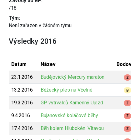
Závody do BP:
/18
Tým:
Není zařazen v žádném týmu
Výsledky 2016
Datum
Název
Bodování
23.1.2016
Budějovický Mercury maraton
Z
13.2.2016
Běžecký ples na Včelné
B
19.3.2016
GP vytrvalců Kamenný Újezd
Z
9.4.2016
Bujanovské koláčové běhy
Z
17.4.2016
Běh kolem Hlubokén. Vltavou
Z