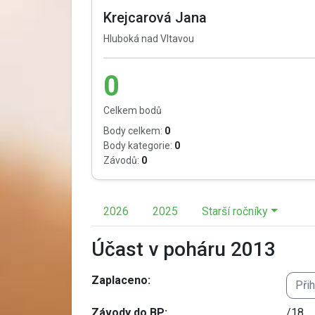
Krejcarová Jana
Hluboká nad Vltavou
0
Celkem bodů
Body celkem:
0
Body kategorie:
0
Závodů:
0
2026
2025
Starší ročníky
Účast v poháru 2013
Zaplaceno:
Při
Závody do BP:
/18