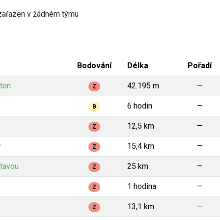
zařazen v žádném týmu
Bodování
Délka
Pořadí
ton
42.195 m
—
Z
6 hodin
—
B
12,5 km
—
Z
y
15,4 km
—
Z
ltavou
25 km
—
Z
1 hodina
—
Z
13,1 km
—
Z