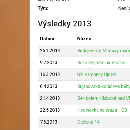
Tým:
Není 
Výsledky 2013
Datum
Název
26.1.2013
Budějovický Mercury mara
9.2.2013
Běžecký ples na Včelné
16.3.2013
GP Kamenný Újezd
6.4.2013
Bujanovské koláčové běh
21.4.2013
Běh kolem Hluboké nad V
22.5.2013
Hodinovka na dráze - ČB
7.6.2013
Dačická 14