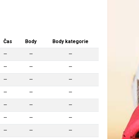
Čas
Body
Body kategorie
—
—
—
—
—
—
—
—
—
—
—
—
—
—
—
—
—
—
—
—
—