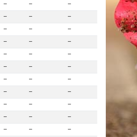
—
—
—
—
—
—
—
—
—
—
—
—
—
—
—
—
—
—
—
—
—
—
—
—
—
—
—
—
—
—
—
—
—