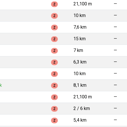
21,100 m
—
Z
10 km
—
Z
7,6 km
—
Z
15 km
—
Z
7 km
—
Z
6,3 km
—
Z
10 km
—
Z
k
8,1 km
—
Z
21,100 m
—
Z
2 / 6 km
—
Z
5,4 km
—
Z