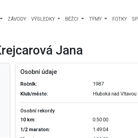
ZÁVODY
VÝSLEDKY
BĚŽCI
TÝMY
FOTKY
SP
Krejcarová Jana
Osobní údaje
Ročník:
1987
Klub/město:
Hluboká nad Vltavou
Osobní rekordy
10 km:
0:50:00
1/2 maraton:
1:49:04