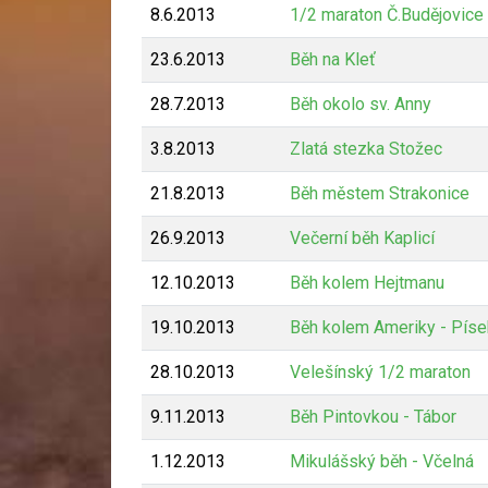
8.6.2013
1/2 maraton Č.Budějovice
23.6.2013
Běh na Kleť
28.7.2013
Běh okolo sv. Anny
3.8.2013
Zlatá stezka Stožec
21.8.2013
Běh městem Strakonice
26.9.2013
Večerní běh Kaplicí
12.10.2013
Běh kolem Hejtmanu
19.10.2013
Běh kolem Ameriky - Píse
28.10.2013
Velešínský 1/2 maraton
9.11.2013
Běh Pintovkou - Tábor
1.12.2013
Mikulášský běh - Včelná