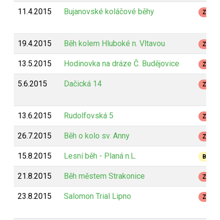
11.4.2015
Bujanovské koláčové běhy
Z
19.4.2015
Běh kolem Hluboké n. Vltavou
Z
13.5.2015
Hodinovka na dráze Č. Budějovice
Z
5.6.2015
Dačická 14
Z
13.6.2015
Rudolfovská 5
Z
26.7.2015
Běh o kolo sv. Anny
Z
15.8.2015
Lesní běh - Planá n.L.
B
21.8.2015
Běh městem Strakonice
Z
23.8.2015
Salomon Trial Lipno
Z