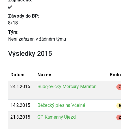
✔️
Závody do BP:
8/18
Tým:
Není zařazen v žádném týmu
Výsledky 2015
Datum
Název
Bodován
24.1.2015
Budějovický Mercury Maraton
Z
14.2.2015
Běžecký ples na Včelné
B
21.3.2015
GP Kamenný Újezd
Z