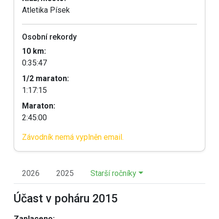
Atletika Písek
Osobní rekordy
10 km:
0:35:47
1/2 maraton:
1:17:15
Maraton:
2:45:00
Závodník nemá vyplněn email.
2026
2025
Starší ročníky
Účast v poháru 2015
Zaplaceno: