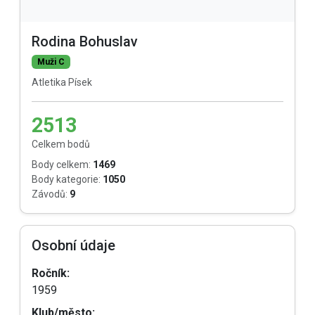
Rodina Bohuslav
Muži C
Atletika Písek
2513
Celkem bodů
Body celkem:
1469
Body kategorie:
1050
Závodů:
9
Osobní údaje
Ročník:
1959
Klub/město: