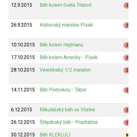
12.9.2015
Běh kolem Světa Třeboň
Z
26.9.2015
Královský maraton Písek
Z
10.10.2015
Běh kolem Hejtmanu
Z
17.10.2015
Běh kolem Ameriky - Písek
Z
28.10.2015
Velešínský 1/2 maraton
Z
14.11.2015
Běh Pintovkou - Tábor
Z
6.12.2015
Mikulášský běh ve Včelné
Z
26.12.2015
Štěpánský běh - Prachatice
Z
30.12.2015
Běh KLEKLULI
B