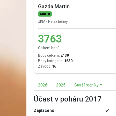
Gazda Martin
Muži B
JKM - Relax běhny
3763
Celkem bodů
Body celkem:
2139
Body kategorie:
1630
Závodů:
16
2026
2025
Starší ročníky
Účast v poháru 2017
Zaplaceno:
✔️