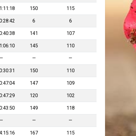
1:11:18
150
115
0:28:42
6
6
0:40:38
141
107
1:06:10
145
110
—
—
—
0:30:31
150
110
0:47:04
147
109
0:47:29
120
102
0:43:50
149
118
—
—
—
4:15:16
167
115