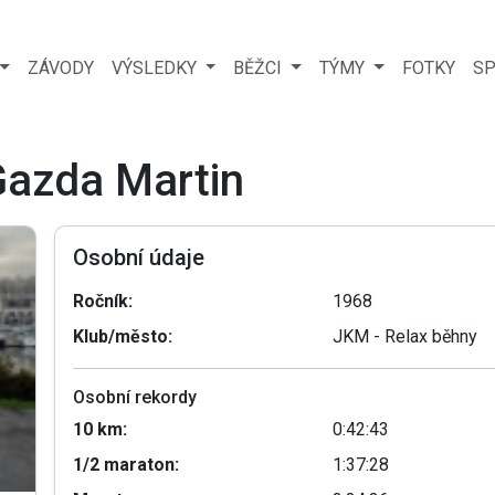
ZÁVODY
VÝSLEDKY
BĚŽCI
TÝMY
FOTKY
SP
Gazda Martin
Osobní údaje
Ročník:
1968
Klub/město:
JKM - Relax běhny
Osobní rekordy
10 km:
0:42:43
1/2 maraton:
1:37:28