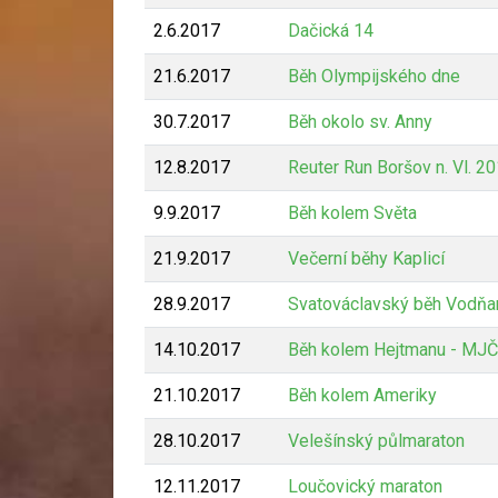
2.6.2017
Dačická 14
21.6.2017
Běh Olympijského dne
30.7.2017
Běh okolo sv. Anny
12.8.2017
Reuter Run Boršov n. Vl. 2
9.9.2017
Běh kolem Světa
21.9.2017
Večerní běhy Kaplicí
28.9.2017
Svatováclavský běh Vodňa
14.10.2017
Běh kolem Hejtmanu - MJ
21.10.2017
Běh kolem Ameriky
28.10.2017
Velešínský půlmaraton
12.11.2017
Loučovický maraton