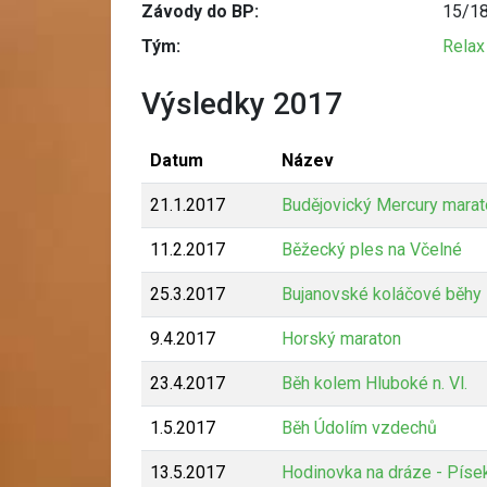
Závody do BP:
15/1
Tým:
Relax
Výsledky 2017
Datum
Název
21.1.2017
Budějovický Mercury marat
11.2.2017
Běžecký ples na Včelné
25.3.2017
Bujanovské koláčové běhy
9.4.2017
Horský maraton
23.4.2017
Běh kolem Hluboké n. Vl.
1.5.2017
Běh Údolím vzdechů
13.5.2017
Hodinovka na dráze - Píse