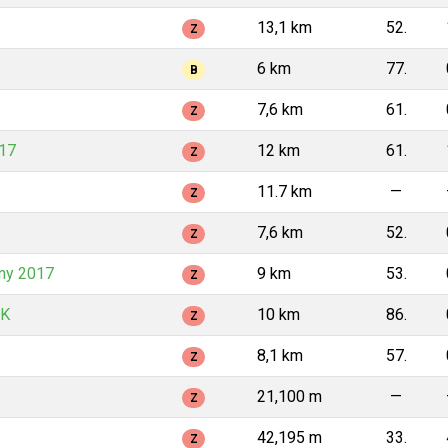
13,1 km
52.
Z
6 km
77.
B
7,6 km
61.
Z
017
12 km
61.
Z
11.7 km
—
Z
7,6 km
52.
Z
ny 2017
9 km
53.
Z
ČK
10 km
86.
Z
8,1 km
57.
Z
21,100 m
—
Z
42,195 m
33.
Z