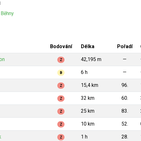
8
 Běhny
Bodování
Délka
Pořadí
on
42,195 m
—
Z
6 h
—
B
15,4 km
96.
Z
32 km
60.
Z
25 km
83.
Z
10 km
52.
Z
k
1 h
28.
Z