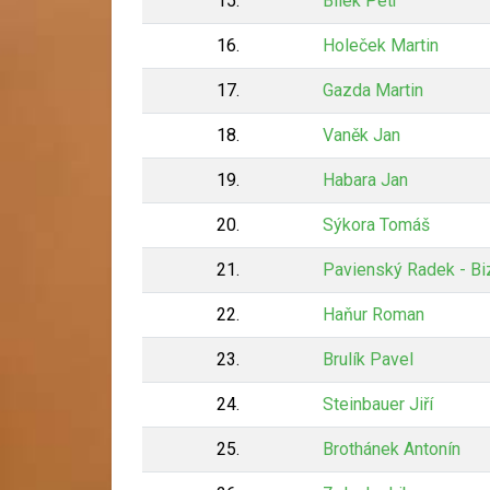
15.
Bílek Petr
16.
Holeček Martin
17.
Gazda Martin
18.
Vaněk Jan
19.
Habara Jan
20.
Sýkora Tomáš
21.
Pavienský Radek - Bi
22.
Haňur Roman
23.
Brulík Pavel
24.
Steinbauer Jiří
25.
Brothánek Antonín