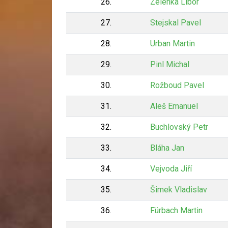
26.
Zelenka Libor
27.
Stejskal Pavel
28.
Urban Martin
29.
Pinl Michal
30.
Rožboud Pavel
31.
Aleš Emanuel
32.
Buchlovský Petr
33.
Bláha Jan
34.
Vejvoda Jiří
35.
Šimek Vladislav
36.
Fürbach Martin