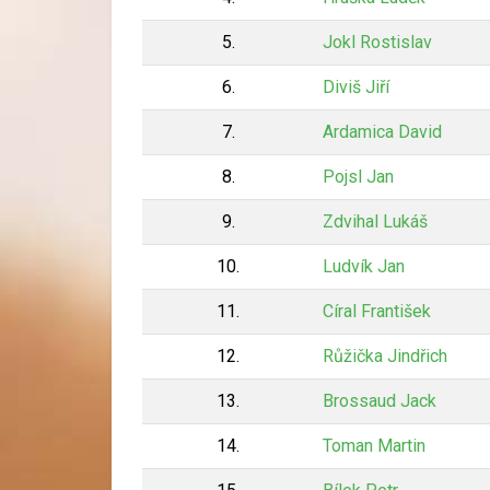
5.
Jokl Rostislav
6.
Diviš Jiří
7.
Ardamica David
8.
Pojsl Jan
9.
Zdvihal Lukáš
10.
Ludvík Jan
11.
Círal František
12.
Růžička Jindřich
13.
Brossaud Jack
14.
Toman Martin