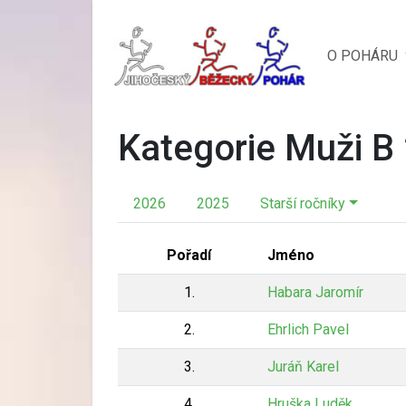
O POHÁRU
Kategorie Muži B
2026
2025
Starší ročníky
Pořadí
Jméno
1.
Habara Jaromír
2.
Ehrlich Pavel
3.
Juráň Karel
4.
Hruška Luděk