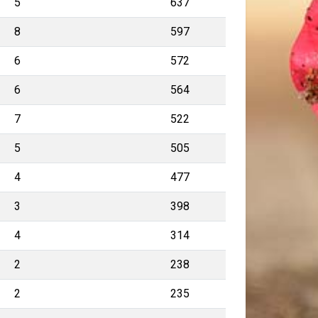
5
637
8
597
6
572
6
564
7
522
5
505
4
477
3
398
4
314
2
238
2
235