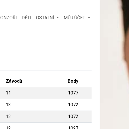
ONZOŘI
DĚTI
OSTATNÍ
MŮJ ÚČET
Závodů
Body
11
1077
13
1072
13
1072
12
1027