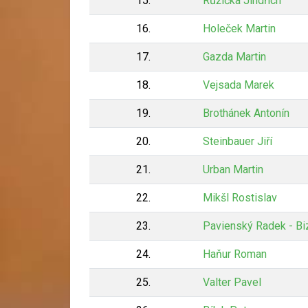
15.
Růžička Jindřich
16.
Holeček Martin
17.
Gazda Martin
18.
Vejsada Marek
19.
Brothánek Antonín
20.
Steinbauer Jiří
21.
Urban Martin
22.
Mikšl Rostislav
23.
Pavienský Radek - Bi
24.
Haňur Roman
25.
Valter Pavel