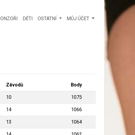
ONZOŘI
DĚTI
OSTATNÍ
MŮJ ÚČET
Závodů
Body
10
1075
14
1066
13
1064
14
1062