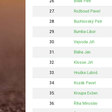
26.
Bílek Petr
27.
Rožboud Pavel
28.
Buchlovský Petr
29.
Bumba Libor
30.
Vejvoda Jiří
31.
Bláha Jan
32.
Klosse Jiří
33.
Hruška Luboš
34.
Kozák Pavel
35.
Kroupa Evžen
36.
Říha Miroslav