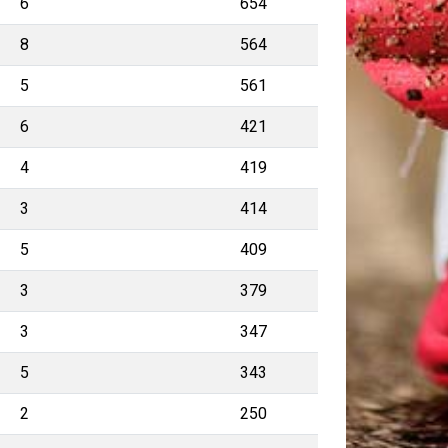
6
654
8
564
5
561
6
421
4
419
3
414
5
409
3
379
3
347
5
343
2
250