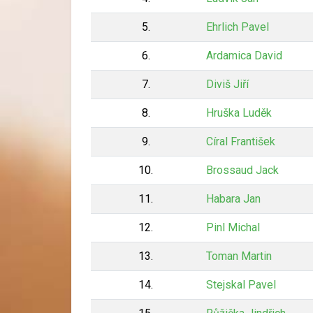
5.
Ehrlich Pavel
6.
Ardamica David
7.
Diviš Jiří
8.
Hruška Luděk
9.
Círal František
10.
Brossaud Jack
11.
Habara Jan
12.
Pinl Michal
13.
Toman Martin
14.
Stejskal Pavel