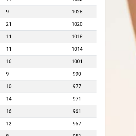
9
1028
21
1020
11
1018
11
1014
16
1001
9
990
10
977
14
971
16
961
12
957