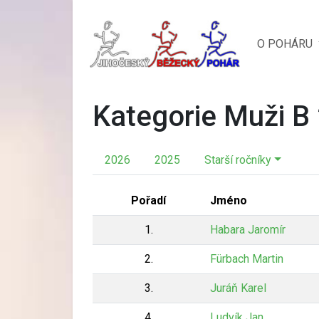
O POHÁRU
Kategorie Muži B
2026
2025
Starší ročníky
Pořadí
Jméno
1.
Habara Jaromír
2.
Fürbach Martin
3.
Juráň Karel
4.
Ludvík Jan