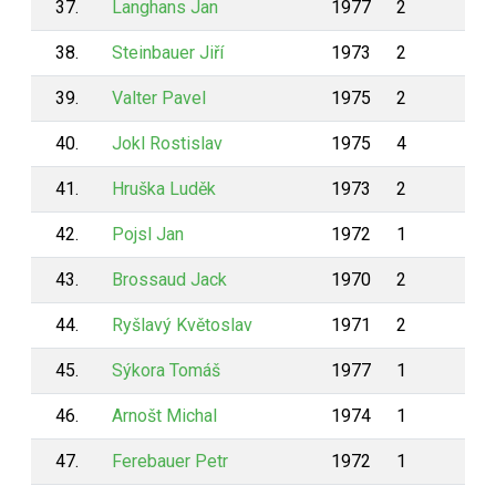
37.
Langhans Jan
1977
2
2
38.
Steinbauer Jiří
1973
2
2
39.
Valter Pavel
1975
2
2
40.
Jokl Rostislav
1975
4
1
41.
Hruška Luděk
1973
2
1
42.
Pojsl Jan
1972
1
1
43.
Brossaud Jack
1970
2
1
44.
Ryšlavý Květoslav
1971
2
1
45.
Sýkora Tomáš
1977
1
1
46.
Arnošt Michal
1974
1
1
47.
Ferebauer Petr
1972
1
1