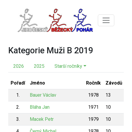
Kategorie Muži B 2019
2026
2025
Starší ročníky
Pořadí
Jméno
Ročník
Závodů
B
1.
Bauer Václav
1978
13
1
2.
Bláha Jan
1971
10
1
3.
Macek Petr
1979
10
1
4.
Černý Michal
1978
10
1