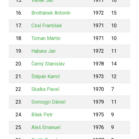
15.
Vaněk Jan
1977
10
9
16.
Brothánek Antonín
1972
15
9
17.
Círal František
1971
10
9
18.
Toman Martin
1971
10
9
19.
Habara Jan
1972
11
9
20.
Černý Stanislav
1978
14
8
21.
Štěpán Kamil
1973
12
8
22.
Skalka Pavel
1970
7
8
23.
Somogyi Dániel
1979
11
8
24.
Bílek Petr
1975
9
8
25.
Aleš Emanuel
1976
9
7