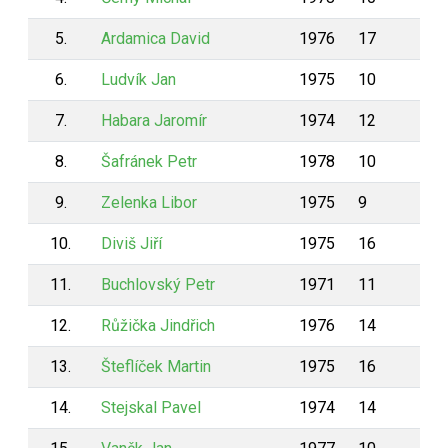
5.
Ardamica David
1976
17
1
6.
Ludvík Jan
1975
10
1
7.
Habara Jaromír
1974
12
1
8.
Šafránek Petr
1978
10
1
9.
Zelenka Libor
1975
9
1
10.
Diviš Jiří
1975
16
1
11.
Buchlovský Petr
1971
11
9
12.
Růžička Jindřich
1976
14
9
13.
Šteflíček Martin
1975
16
9
14.
Stejskal Pavel
1974
14
9