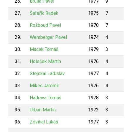
26.
Brulík Pavel
1977
9
6
27.
Šafařík Radek
1975
7
5
28.
Rožboud Pavel
1970
7
5
29.
Wehrberger Pavel
1974
4
4
30.
Macek Tomáš
1979
3
3
31.
Holeček Martin
1976
4
3
32.
Stejskal Ladislav
1977
4
3
33.
Mikeš Jaromír
1976
4
3
34.
Hadrava Tomáš
1978
3
3
35.
Urban Martin
1972
3
2
36.
Zdvihal Lukáš
1977
3
2