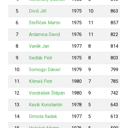
5.
Diviš Jiří
1975
10
863
6.
Šteflíček Martin
1975
11
857
7.
Ardamica David
1976
11
822
8.
Vaněk Jan
1977
8
814
9.
Sedlák Petr
1975
8
803
10.
Somogyi Dániel
1979
9
799
11.
Klimeš Petr
1980
7
785
12.
Vondrášek Štěpán
1980
9
742
13.
Kasík Konstantin
1978
5
643
14.
Drmota Radek
1977
5
613