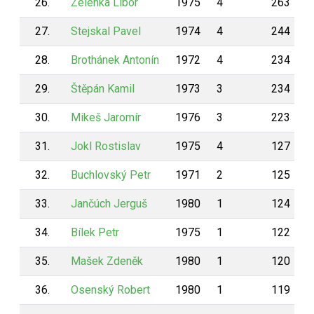
26.
Zelenka Libor
1975
4
263
27.
Stejskal Pavel
1974
4
244
28.
Brothánek Antonín
1972
4
234
29.
Štěpán Kamil
1973
3
234
30.
Mikeš Jaromír
1976
3
223
31.
Jokl Rostislav
1975
4
127
32.
Buchlovský Petr
1971
2
125
33.
Jančúch Jerguš
1980
1
124
34.
Bílek Petr
1975
1
122
35.
Mašek Zdeněk
1980
1
120
36.
Osenský Robert
1980
1
119