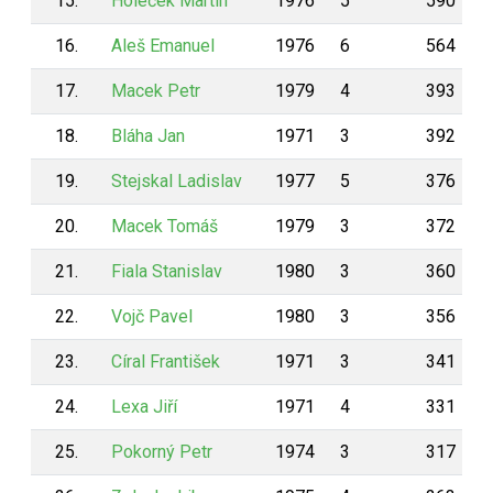
15.
Holeček Martin
1976
5
590
16.
Aleš Emanuel
1976
6
564
17.
Macek Petr
1979
4
393
18.
Bláha Jan
1971
3
392
19.
Stejskal Ladislav
1977
5
376
20.
Macek Tomáš
1979
3
372
21.
Fiala Stanislav
1980
3
360
22.
Vojč Pavel
1980
3
356
23.
Círal František
1971
3
341
24.
Lexa Jiří
1971
4
331
25.
Pokorný Petr
1974
3
317