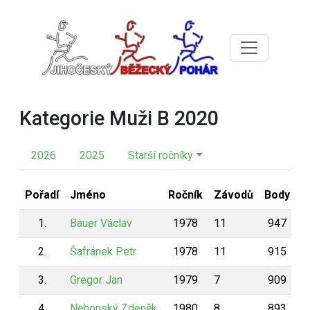
Kategorie Muži B 2020
2026
2025
Starší ročníky
Pořadí
Jméno
Ročník
Závodů
Body
1.
Bauer Václav
1978
11
947
2.
Šafránek Petr
1978
11
915
3.
Gregor Jan
1979
7
909
4.
Nehonský Zdeněk
1980
8
893