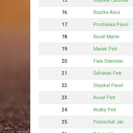
15.
Stejskal Ladislav
16.
Roučka Alois
17.
Procháska Pavel
18.
Kovář Martin
19.
Macek Petr
20.
Fiala Stanislav
21.
Šafránek Petr
22.
Stejskal Pavel
23.
Kosař Petr
24.
Krutký Petr
25.
Punčochář Jan