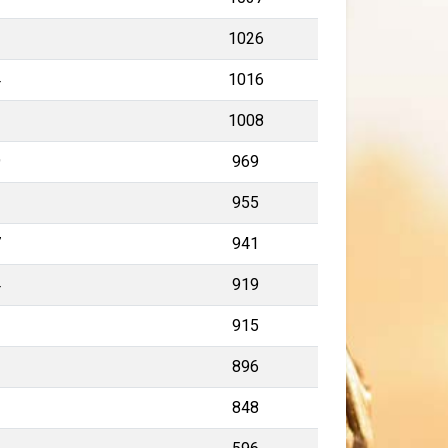
3
1026
4
1016
2
1008
9
969
2
955
7
941
4
919
1
915
3
896
848