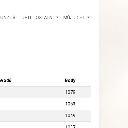
ONZOŘI
DĚTI
OSTATNÍ
MŮJ ÚČET
ávodů
Body
2
1079
6
1053
2
1049
2
1037