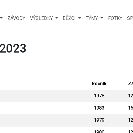
ZÁVODY
VÝSLEDKY
BĚŽCI
TÝMY
FOTKY
SP
 2023
Ročník
Z
1978
1
1983
1
1979
1
1980
1