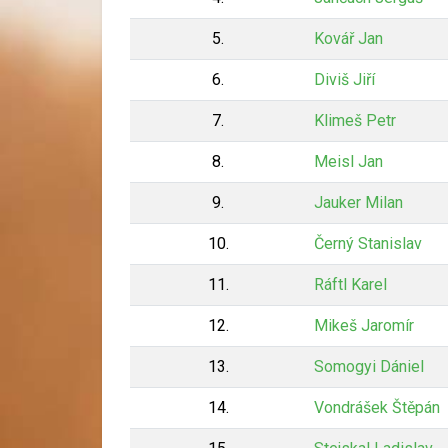
5.
Kovář Jan
6.
Diviš Jiří
7.
Klimeš Petr
8.
Meisl Jan
9.
Jauker Milan
10.
Černý Stanislav
11.
Ráftl Karel
12.
Mikeš Jaromír
13.
Somogyi Dániel
14.
Vondrášek Štěpán