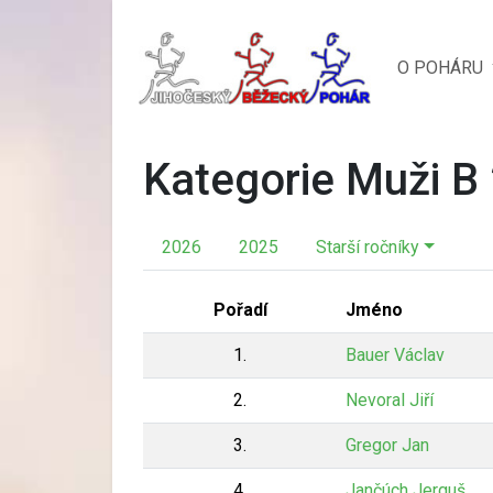
O POHÁRU
Kategorie Muži B
2026
2025
Starší ročníky
Pořadí
Jméno
1.
Bauer Václav
2.
Nevoral Jiří
3.
Gregor Jan
4.
Jančúch Jerguš