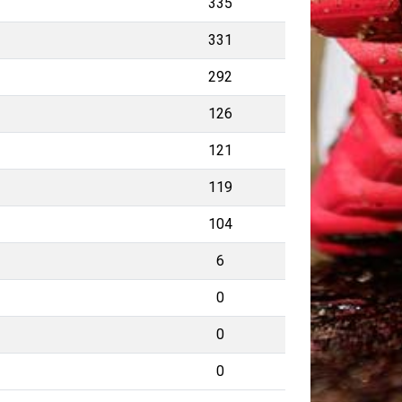
335
331
292
126
121
119
104
6
0
0
0