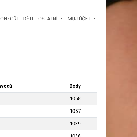
ONZOŘI
DĚTI
OSTATNÍ
MŮJ ÚČET
ávodů
Body
0
1058
5
1057
2
1039
1
1038