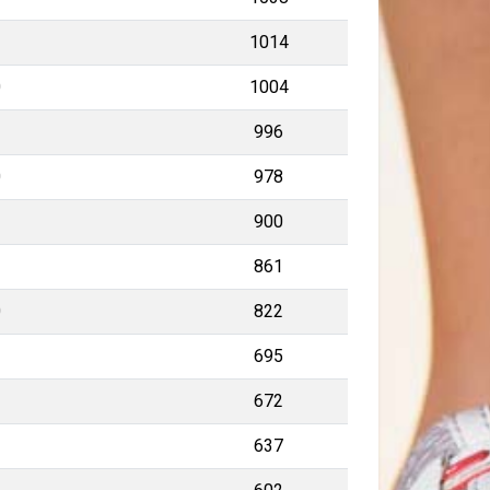
2
1014
0
1004
2
996
0
978
3
900
861
0
822
695
672
637