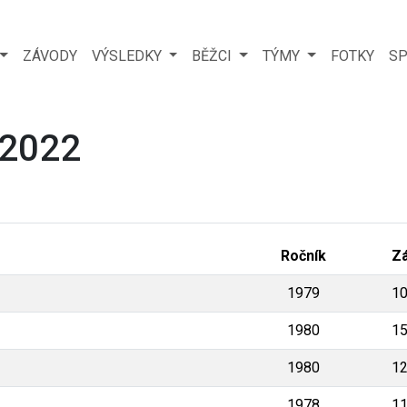
ZÁVODY
VÝSLEDKY
BĚŽCI
TÝMY
FOTKY
SP
 2022
Ročník
Z
1979
1
1980
1
1980
1
1978
1