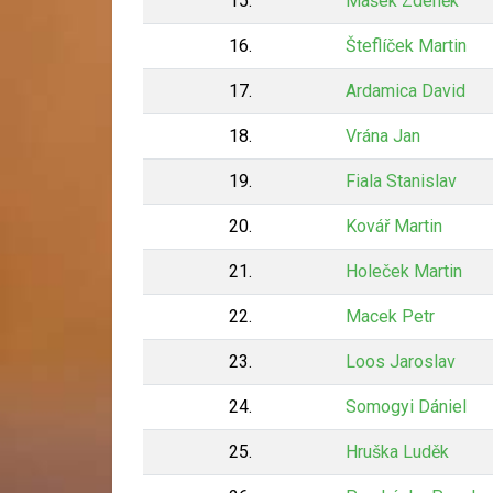
15.
Mašek Zdeněk
16.
Šteflíček Martin
17.
Ardamica David
18.
Vrána Jan
19.
Fiala Stanislav
20.
Kovář Martin
21.
Holeček Martin
22.
Macek Petr
23.
Loos Jaroslav
24.
Somogyi Dániel
25.
Hruška Luděk