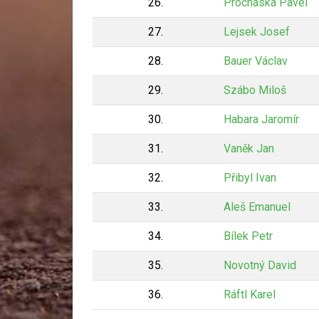
26.
Procháska Pavel
27.
Lejsek Josef
28.
Bauer Václav
29.
Szábo Miloš
30.
Habara Jaromír
31.
Vaněk Jan
32.
Přibyl Ivan
33.
Aleš Emanuel
34.
Bílek Petr
35.
Novotný David
36.
Ráftl Karel