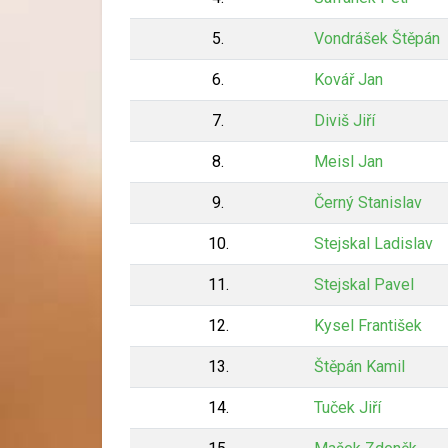
5.
Vondrášek Štěpán
6.
Kovář Jan
7.
Diviš Jiří
8.
Meisl Jan
9.
Černý Stanislav
10.
Stejskal Ladislav
11.
Stejskal Pavel
12.
Kysel František
13.
Štěpán Kamil
14.
Tuček Jiří