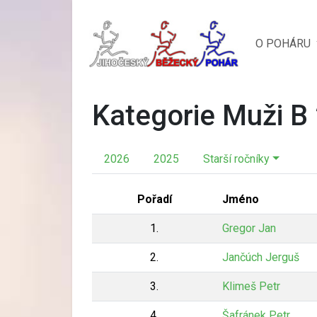
O POHÁRU
Kategorie Muži B
2026
2025
Starší ročníky
Pořadí
Jméno
1.
Gregor Jan
2.
Jančúch Jerguš
3.
Klimeš Petr
4.
Šafránek Petr