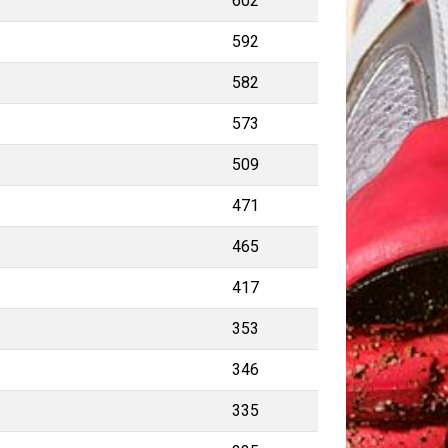
602
592
582
573
509
471
465
417
353
346
335