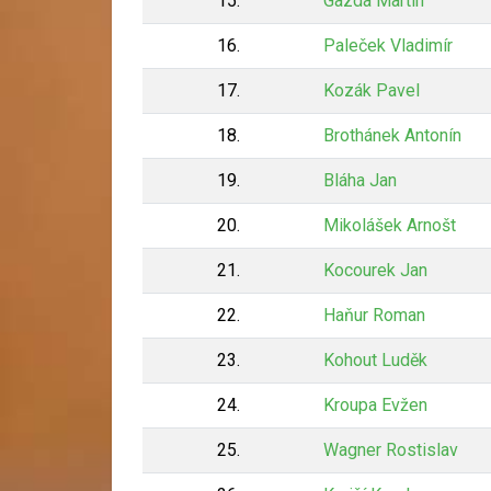
15.
Gazda Martin
16.
Paleček Vladimír
17.
Kozák Pavel
18.
Brothánek Antonín
19.
Bláha Jan
20.
Mikolášek Arnošt
21.
Kocourek Jan
22.
Haňur Roman
23.
Kohout Luděk
24.
Kroupa Evžen
25.
Wagner Rostislav