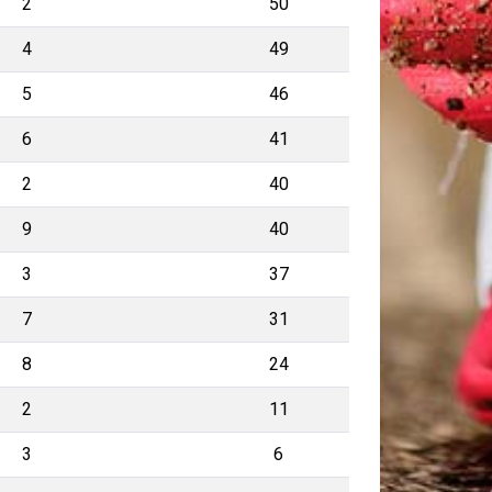
2
50
4
49
5
46
6
41
2
40
9
40
3
37
7
31
8
24
2
11
3
6