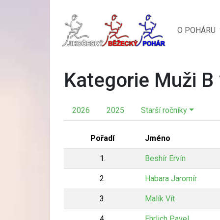
O POHÁRU
Kategorie Muži B
2026
2025
Starší ročníky
Pořadí
Jméno
1.
Beshír Ervín
2.
Habara Jaromír
3.
Malík Vít
4.
Ehrlich Pavel