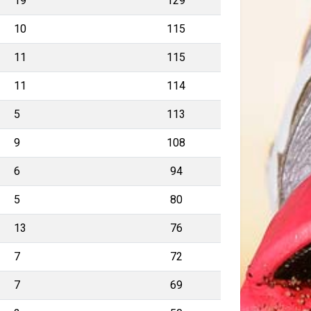
19
129
10
115
11
115
11
114
5
113
9
108
6
94
5
80
13
76
7
72
7
69