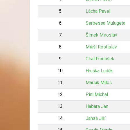
5.
Lácha Pavel
6.
Serbessa Mulugeta
7.
Šimek Miroslav
8.
Mikšl Rostislav
9.
Círal František
10.
Hruška Luděk
11.
Maršík Miloš
12.
Pinl Michal
13.
Habara Jan
14.
Jansa Jiří