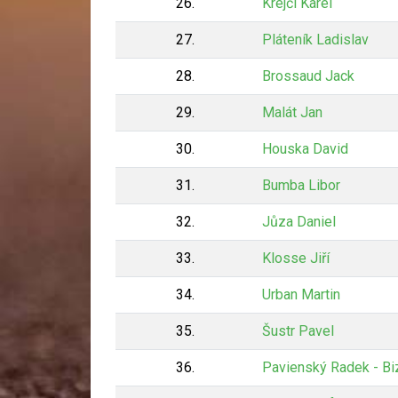
26.
Krejčí Karel
27.
Pláteník Ladislav
28.
Brossaud Jack
29.
Malát Jan
30.
Houska David
31.
Bumba Libor
32.
Jůza Daniel
33.
Klosse Jiří
34.
Urban Martin
35.
Šustr Pavel
36.
Pavienský Radek - Bi