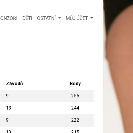
ONZOŘI
DĚTI
OSTATNÍ
MŮJ ÚČET
Závodů
Body
9
255
13
244
9
222
13
215