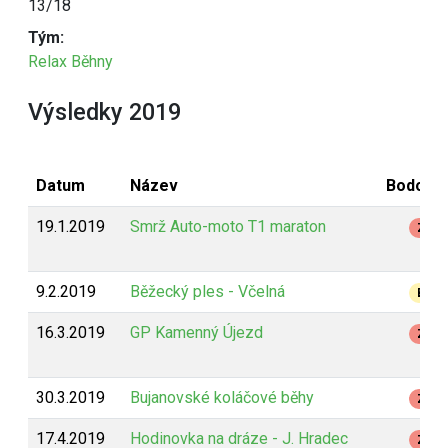
13/18
Tým:
Relax Běhny
Výsledky 2019
Datum
Název
Bodován
19.1.2019
Smrž Auto-moto T1 maraton
Z
9.2.2019
Běžecký ples - Včelná
B
16.3.2019
GP Kamenný Újezd
Z
30.3.2019
Bujanovské koláčové běhy
Z
17.4.2019
Hodinovka na dráze - J. Hradec
Z