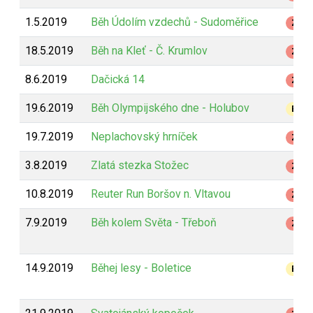
1.5.2019
Běh Údolím vzdechů - Sudoměřice
Z
18.5.2019
Běh na Kleť - Č. Krumlov
Z
8.6.2019
Dačická 14
Z
19.6.2019
Běh Olympijského dne - Holubov
B
19.7.2019
Neplachovský hrníček
Z
3.8.2019
Zlatá stezka Stožec
Z
10.8.2019
Reuter Run Boršov n. Vltavou
Z
7.9.2019
Běh kolem Světa - Třeboň
Z
14.9.2019
Běhej lesy - Boletice
B