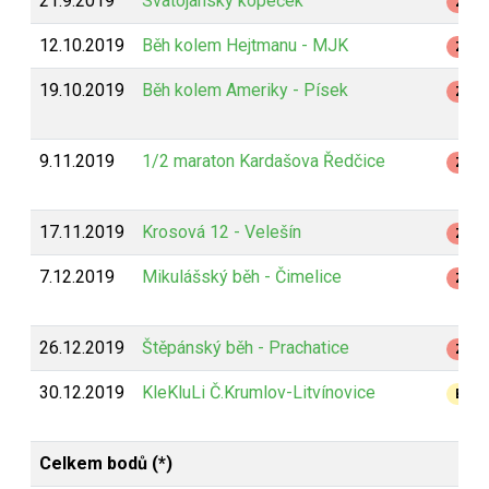
21.9.2019
Svatojánský kopeček
Z
12.10.2019
Běh kolem Hejtmanu - MJK
Z
19.10.2019
Běh kolem Ameriky - Písek
Z
9.11.2019
1/2 maraton Kardašova Ředčice
Z
17.11.2019
Krosová 12 - Velešín
Z
7.12.2019
Mikulášský běh - Čimelice
Z
26.12.2019
Štěpánský běh - Prachatice
Z
30.12.2019
KleKluLi Č.Krumlov-Litvínovice
B
Celkem bodů (*)