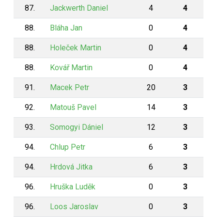
87.
Jackwerth Daniel
4
4
88.
Bláha Jan
0
4
88.
Holeček Martin
0
4
88.
Kovář Martin
0
4
91.
Macek Petr
20
3
92.
Matouš Pavel
14
3
93.
Somogyi Dániel
12
3
94.
Chlup Petr
6
3
94.
Hrdová Jitka
6
3
96.
Hruška Luděk
0
3
96.
Loos Jaroslav
0
3