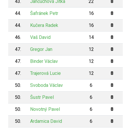
43.
Jančúchová Jitka
22
8
44.
Šafránek Petr
16
8
44.
Kučera Radek
16
8
46.
Vaš David
14
8
47.
Gregor Jan
12
8
47.
Binder Václav
12
8
47.
Trajerová Lucie
12
8
50.
Svoboda Václav
6
8
50.
Šustr Pavel
6
8
50.
Novotný Pavel
6
8
50.
Ardamica David
6
8