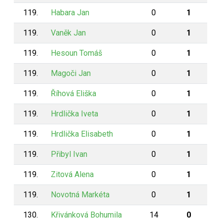
119.
Habara Jan
0
1
119.
Vaněk Jan
0
1
119.
Hesoun Tomáš
0
1
119.
Magoči Jan
0
1
119.
Říhová Eliška
0
1
119.
Hrdlička Iveta
0
1
119.
Hrdlička Elisabeth
0
1
119.
Přibyl Ivan
0
1
119.
Zitová Alena
0
1
119.
Novotná Markéta
0
1
130.
Křivánková Bohumila
14
0