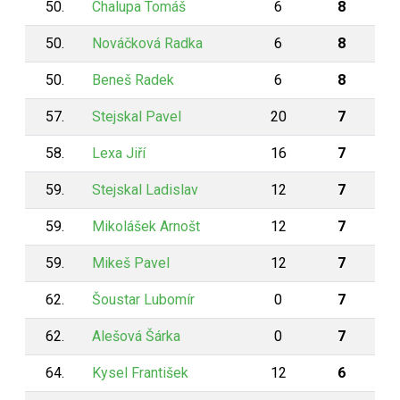
50.
Chalupa Tomáš
6
8
50.
Nováčková Radka
6
8
50.
Beneš Radek
6
8
57.
Stejskal Pavel
20
7
58.
Lexa Jiří
16
7
59.
Stejskal Ladislav
12
7
59.
Mikolášek Arnošt
12
7
59.
Mikeš Pavel
12
7
62.
Šoustar Lubomír
0
7
62.
Alešová Šárka
0
7
64.
Kysel František
12
6