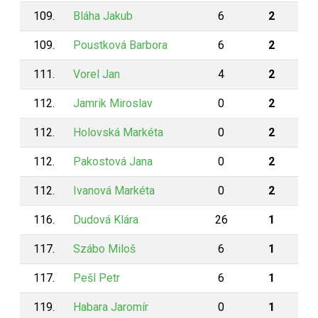
109.
Bláha Jakub
6
2
109.
Poustková Barbora
6
2
111.
Vorel Jan
4
2
112.
Jamrik Miroslav
0
2
112.
Holovská Markéta
0
2
112.
Pakostová Jana
0
2
112.
Ivanová Markéta
0
2
116.
Dudová Klára
26
1
117.
Szábo Miloš
6
1
117.
Pešl Petr
6
1
119.
Habara Jaromír
0
1