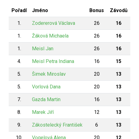
Pořadí
Jméno
Bonus
Závodů
1.
Zodererová Václava
26
16
1.
Žáková Michaela
26
16
1.
Meisl Jan
26
16
4.
Meisl Petra Indiana
16
15
5.
Šimek Miroslav
20
13
5.
Vorlová Dana
20
13
7.
Gazda Martin
16
13
8.
Marek Jiří
12
13
9.
Zákostelecký František
6
13
10.
Vogelová Alena
20
12