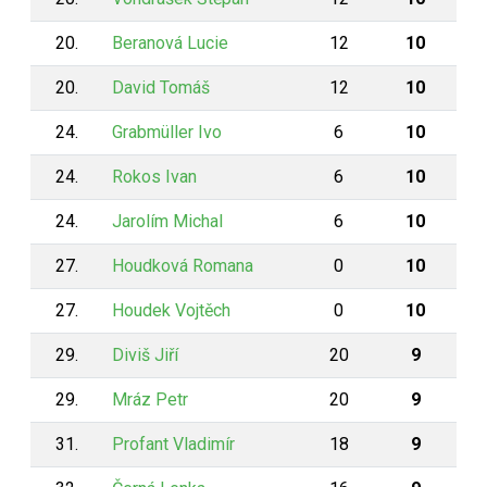
20.
Beranová Lucie
12
10
20.
David Tomáš
12
10
24.
Grabmüller Ivo
6
10
24.
Rokos Ivan
6
10
24.
Jarolím Michal
6
10
27.
Houdková Romana
0
10
27.
Houdek Vojtěch
0
10
29.
Diviš Jiří
20
9
29.
Mráz Petr
20
9
31.
Profant Vladimír
18
9