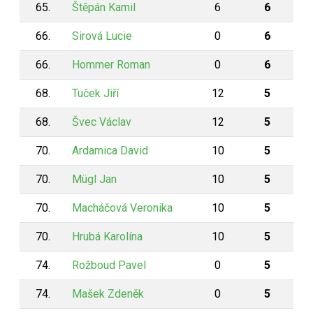
65.
Štěpán Kamil
6
6
66.
Sirová Lucie
0
6
66.
Hommer Roman
0
6
68.
Tuček Jiří
12
5
68.
Švec Václav
12
5
70.
Ardamica David
10
5
70.
Mügl Jan
10
5
70.
Macháčová Veronika
10
5
70.
Hrubá Karolína
10
5
74.
Rožboud Pavel
0
5
74.
Mašek Zdeněk
0
5