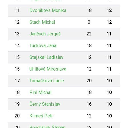
11.
Dvořáková Monika
18
12
12.
Stach Michal
0
12
13.
Jančúch Jerguš
22
11
14.
Tučková Jana
18
11
15.
Stejskal Ladislav
12
11
15.
Uhlířová Miroslava
12
11
17.
Tomášková Lucie
20
10
18.
Pinl Michal
18
10
19.
Černý Stanislav
16
10
20.
Klimeš Petr
12
10
20.
Vondrášek Štěpán
12
10