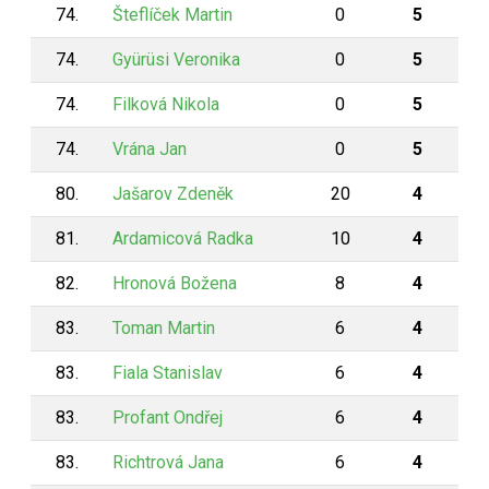
74.
Šteflíček Martin
0
5
74.
Gyürüsi Veronika
0
5
74.
Filková Nikola
0
5
74.
Vrána Jan
0
5
80.
Jašarov Zdeněk
20
4
81.
Ardamicová Radka
10
4
82.
Hronová Božena
8
4
83.
Toman Martin
6
4
83.
Fiala Stanislav
6
4
83.
Profant Ondřej
6
4
83.
Richtrová Jana
6
4