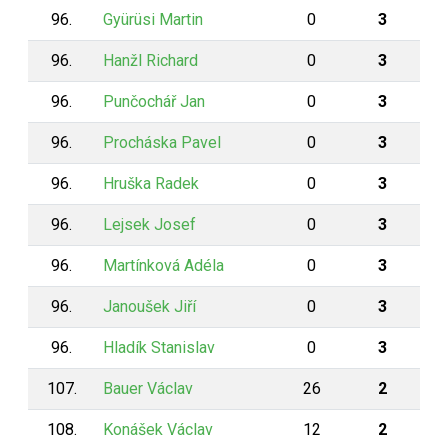
96.
Gyürüsi Martin
0
3
96.
Hanžl Richard
0
3
96.
Punčochář Jan
0
3
96.
Procháska Pavel
0
3
96.
Hruška Radek
0
3
96.
Lejsek Josef
0
3
96.
Martínková Adéla
0
3
96.
Janoušek Jiří
0
3
96.
Hladík Stanislav
0
3
107.
Bauer Václav
26
2
108.
Konášek Václav
12
2