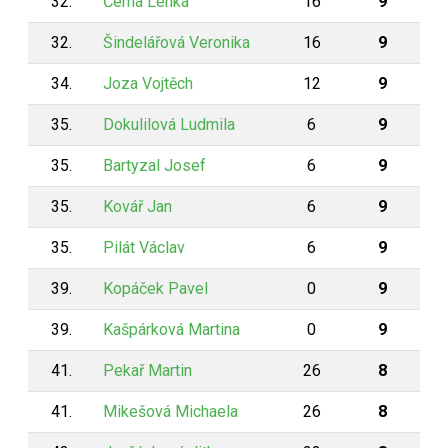
32.
Černá Lenka
16
9
32.
Šindelářová Veronika
16
9
34.
Joza Vojtěch
12
9
35.
Dokulilová Ludmila
6
9
35.
Bartyzal Josef
6
9
35.
Kovář Jan
6
9
35.
Pilát Václav
6
9
39.
Kopáček Pavel
0
9
39.
Kašpárková Martina
0
9
41.
Pekař Martin
26
8
41.
Mikešová Michaela
26
8