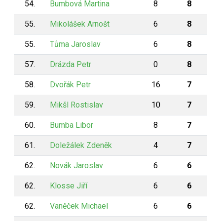
54.
Bumbová Martina
8
8
55.
Mikolášek Arnošt
6
8
55.
Tůma Jaroslav
6
8
57.
Drázda Petr
0
8
58.
Dvořák Petr
16
7
59.
Mikšl Rostislav
10
7
60.
Bumba Libor
8
7
61.
Doležálek Zdeněk
4
7
62.
Novák Jaroslav
6
6
62.
Klosse Jiří
6
6
62.
Vaněček Michael
6
6