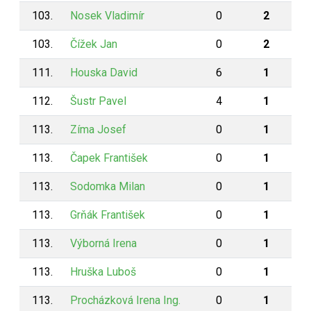
103.
Nosek Vladimír
0
2
103.
Čížek Jan
0
2
111.
Houska David
6
1
112.
Šustr Pavel
4
1
113.
Zíma Josef
0
1
113.
Čapek František
0
1
113.
Sodomka Milan
0
1
113.
Grňák František
0
1
113.
Výborná Irena
0
1
113.
Hruška Luboš
0
1
113.
Procházková Irena Ing.
0
1