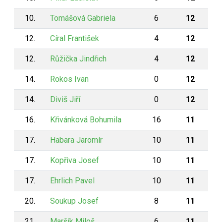
10.
Tomášová Gabriela
6
12
12.
Círal František
4
12
12.
Růžička Jindřich
4
12
14.
Rokos Ivan
0
12
14.
Diviš Jiří
0
12
16.
Křivánková Bohumila
16
11
17.
Habara Jaromír
10
11
17.
Kopřiva Josef
10
11
17.
Ehrlich Pavel
10
11
20.
Soukup Josef
8
11
21.
Maršík Miloš
6
11