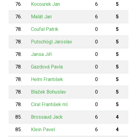
76.
Kocourek Jan
6
5
76.
Malát Jan
6
5
78.
Coufal Patrik
0
5
78.
Putschögl Jaroslav
0
5
78.
Jansa Jiří
0
5
78.
Gazdová Pavla
0
5
78.
Helm František
0
5
78.
Blažek Bohuslav
0
5
78.
Círal František ml.
0
5
85.
Brossaud Jack
6
4
85.
Klein Pavel
6
4