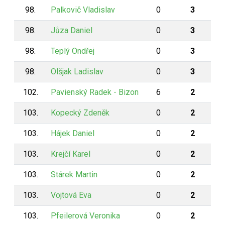
98.
Palkovič Vladislav
0
3
98.
Jůza Daniel
0
3
98.
Teplý Ondřej
0
3
98.
Olšjak Ladislav
0
3
102.
Pavienský Radek - Bizon
6
2
103.
Kopecký Zdeněk
0
2
103.
Hájek Daniel
0
2
103.
Krejčí Karel
0
2
103.
Stárek Martin
0
2
103.
Vojtová Eva
0
2
103.
Pfeilerová Veronika
0
2