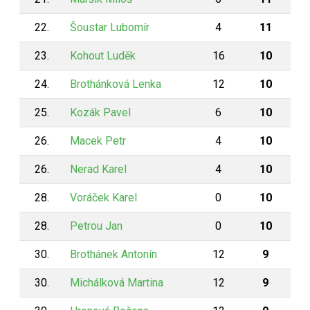
22.
Šoustar Lubomír
4
11
23.
Kohout Luděk
16
10
24.
Brothánková Lenka
12
10
25.
Kozák Pavel
6
10
26.
Macek Petr
4
10
26.
Nerad Karel
4
10
28.
Voráček Karel
0
10
28.
Petrou Jan
0
10
30.
Brothánek Antonín
12
9
30.
Michálková Martina
12
9