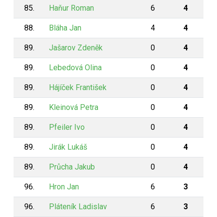
85.
Haňur Roman
6
4
88.
Bláha Jan
4
4
89.
Jašarov Zdeněk
0
4
89.
Lebedová Olina
0
4
89.
Hájíček František
0
4
89.
Kleinová Petra
0
4
89.
Pfeiler Ivo
0
4
89.
Jirák Lukáš
0
4
89.
Průcha Jakub
0
4
96.
Hron Jan
6
3
96.
Pláteník Ladislav
6
3