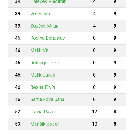
39.
Paleček Vladimír
4
9
39.
Vorel Jan
4
9
39.
Souček Milan
4
9
46.
Rodina Bohuslav
0
9
46.
Malík Vít
0
9
46.
Reitinger Petr
0
9
46.
Malík Jakub
0
9
46.
Beshír Ervín
0
9
46.
Bartušková Jana
0
9
52.
Lácha Pavel
12
8
53.
Menšík Josef
10
8