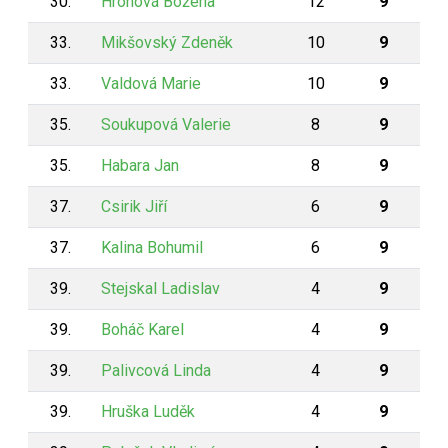
30.
Hronová Božena
12
9
33.
Mikšovský Zdeněk
10
9
33.
Valdová Marie
10
9
35.
Soukupová Valerie
8
9
35.
Habara Jan
8
9
37.
Csirik Jiří
6
9
37.
Kalina Bohumil
6
9
39.
Stejskal Ladislav
4
9
39.
Boháč Karel
4
9
39.
Palivcová Linda
4
9
39.
Hruška Luděk
4
9