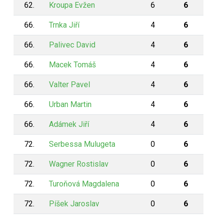
62.
Kroupa Evžen
6
6
66.
Trnka Jiří
4
6
66.
Palivec David
4
6
66.
Macek Tomáš
4
6
66.
Valter Pavel
4
6
66.
Urban Martin
4
6
66.
Adámek Jiří
4
6
72.
Serbessa Mulugeta
0
6
72.
Wagner Rostislav
0
6
72.
Turoňová Magdalena
0
6
72.
Píšek Jaroslav
0
6