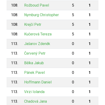
108.
Rožboud Pavel
5
1
108.
Nymburg Christopher
5
1
108.
Krejčí Petr
5
1
108.
Kučerová Tereza
5
1
113.
Jašarov Zdeněk
0
1
113.
Červený Petr
0
1
113.
Bělka Jakub
0
1
113.
Pánek Pavel
0
1
113.
Hoffmann Daniel
0
1
113.
Virzi Iolanda
0
1
113.
Chadová Jana
0
1