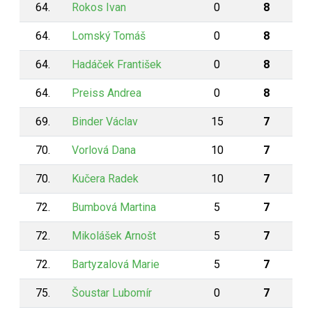
64.
Rokos Ivan
0
8
64.
Lomský Tomáš
0
8
64.
Hadáček František
0
8
64.
Preiss Andrea
0
8
69.
Binder Václav
15
7
70.
Vorlová Dana
10
7
70.
Kučera Radek
10
7
72.
Bumbová Martina
5
7
72.
Mikolášek Arnošt
5
7
72.
Bartyzalová Marie
5
7
75.
Šoustar Lubomír
0
7