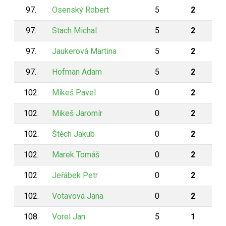
97.
Osenský Robert
5
2
97.
Stach Michal
5
2
97.
Jaukerová Martina
5
2
97.
Hofman Adam
5
2
102.
Mikeš Pavel
0
2
102.
Mikeš Jaromír
0
2
102.
Štěch Jakub
0
2
102.
Marek Tomáš
0
2
102.
Jeřábek Petr
0
2
102.
Votavová Jana
0
2
108.
Vorel Jan
5
1