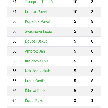
51.
Trampota Tomáš
10
8
51.
Krejcar Pavel
10
8
56.
Kopáček Pavel
5
8
56.
Svačinová Lucie
5
8
56.
Ďoubal Jakub
5
8
56.
Ambrož Jan
5
8
56.
Kutláková Eva
5
8
56.
Nakládal Jakub
5
8
56.
Kraus Ondřej
5
8
56.
Říhová Radka
5
8
64.
Šustr Pavel
0
8