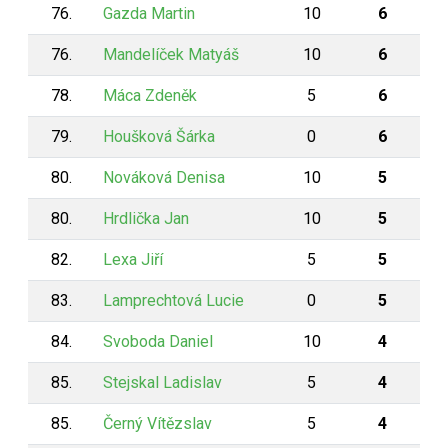
76.
Gazda Martin
10
6
76.
Mandelíček Matyáš
10
6
78.
Máca Zdeněk
5
6
79.
Houšková Šárka
0
6
80.
Nováková Denisa
10
5
80.
Hrdlička Jan
10
5
82.
Lexa Jiří
5
5
83.
Lamprechtová Lucie
0
5
84.
Svoboda Daniel
10
4
85.
Stejskal Ladislav
5
4
85.
Černý Vítězslav
5
4