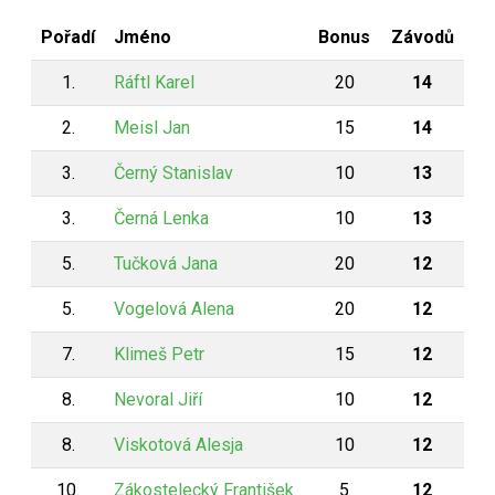
Pořadí
Jméno
Bonus
Závodů
1.
Ráftl Karel
20
14
2.
Meisl Jan
15
14
3.
Černý Stanislav
10
13
3.
Černá Lenka
10
13
5.
Tučková Jana
20
12
5.
Vogelová Alena
20
12
7.
Klimeš Petr
15
12
8.
Nevoral Jiří
10
12
8.
Viskotová Alesja
10
12
10.
Zákostelecký František
5
12