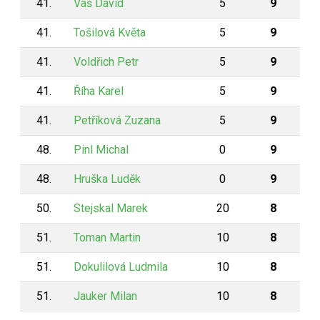
41.
Vaš David
5
9
41.
Tošilová Květa
5
9
41.
Voldřich Petr
5
9
41.
Říha Karel
5
9
41.
Petříková Zuzana
5
9
48.
Pinl Michal
0
9
48.
Hruška Luděk
0
9
50.
Stejskal Marek
20
8
51.
Toman Martin
10
8
51.
Dokulilová Ludmila
10
8
51.
Jauker Milan
10
8