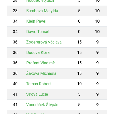
28.
Houdek Vojtěch
5
10
28.
Bumbová Matylda
5
10
34.
Klein Pavel
0
10
34.
David Tomáš
0
10
36.
Zodererová Václava
15
9
36.
Dudová Klára
15
9
36.
Profant Vladimír
15
9
36.
Žáková Michaela
15
9
40.
Toman Robert
10
9
41.
Sirová Lucie
5
9
41.
Vondrášek Štěpán
5
9