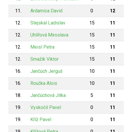
11.
Ardamica David
0
12
12.
Stejskal Ladislav
15
11
12.
Uhlířová Miroslava
15
11
12.
Meisl Petra
15
11
12.
Smažík Viktor
15
11
16.
Jančúch Jerguš
10
11
16.
Roučka Alois
10
11
18.
Jančúchová Jitka
5
11
19.
Vyskočil Pavel
0
11
19.
Kříž Pavel
0
11
19.
Křížová Petra
0
11