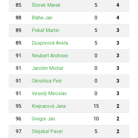
85.
Štorek Marek
5
4
88.
Bláha Jan
0
4
89.
Pekař Martin
5
3
89.
Duspivová Aneta
5
3
91.
Neubert Andreas
0
3
91.
Jarolím Michal
0
3
91.
Okruhlica Petr
0
3
91.
Veselý Miroslav
0
3
95.
Krejcarová Jana
15
2
96.
Gregor Jan
10
2
97.
Stejskal Pavel
5
2