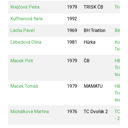
Krejčová Petra
1979
TRISK ČB
Trisk 
Küffnerová Nela
1992
Lácha Pavel
1969
BH Triatlon
Běhny
Lebedová Olina
1981
Hůrka
KoPaL
Team
Macek Petr
1979
ČB
H&B
Triatlo
team
Macek Tomáš
1979
MAMATU
H&B
Triatlo
team
Michálková Martina
1976
TC Dvořák 2
TC Dv
- 2