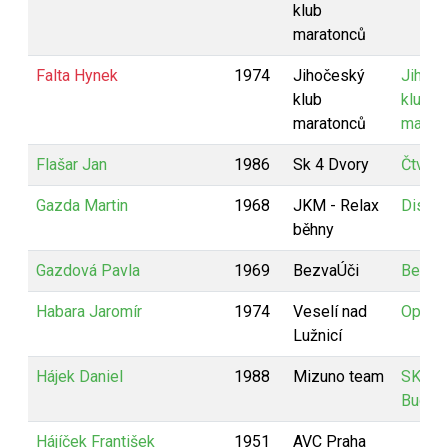
klub
maratonců
Falta Hynek
1974
Jihočeský
Jihoč
klub
klub
maratonců
marat
Flašar Jan
1986
Sk 4 Dvory
Čtverá
Gazda Martin
1968
JKM - Relax
Disco
běhny
Gazdová Pavla
1969
BezvaÚči
Bezva
Habara Jaromír
1974
Veselí nad
Optite
Lužnicí
Hájek Daniel
1988
Mizuno team
SKP - 
Budějo
Hájíček František
1951
AVC Praha