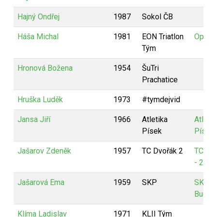
Hajný Ondřej
1987
Sokol ČB
Háša Michal
1981
EON Triatlon
Optite
Tým
Hronová Božena
1954
ŠuTri
Prachatice
Hruška Luděk
1973
#tymdejvid
Jansa Jiří
1966
Atletika
Atletik
Písek
Písek
Jašarov Zdeněk
1957
TC Dvořák 2
TC Dv
- 2
Jašarová Ema
1959
SKP
SKP - 
Budějo
Klíma Ladislav
1971
KLII Tým