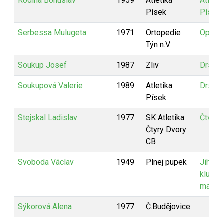
Rodina Bohuslav
1959
Atletika
Atletik
Písek
Písek
Serbessa Mulugeta
1971
Ortopedie
Optite
Týn n.V.
Soukup Josef
1987
Zliv
Drsňác
Soukupová Valerie
1989
Atletika
Drsňác
Písek
Stejskal Ladislav
1977
SK Atletika
Čtverá
Čtyry Dvory
CB
Svoboda Václav
1949
Plnej pupek
Jihoč
klub
marat
Sýkorová Alena
1977
Č.Budějovice