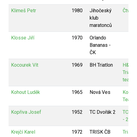
Klimeš Petr
1980
Jihočeský
Čtverá
klub
maratonců
Klosse Jiří
1970
Orlando
Bananas -
ČK
Kocourek Vít
1969
BH Triatlon
H&B
Triatlo
team
Kohout Luděk
1965
Nová Ves
KoPaL
Team
Kopřiva Josef
1952
TC Dvořák 2
TC Dv
- 2
Krejčí Karel
1972
TRISK ČB
Trisk 