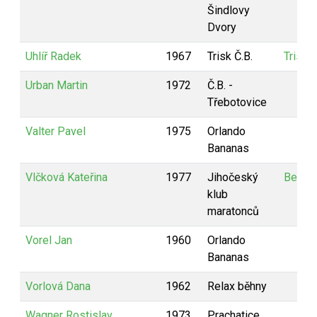
Šindlovy
Dvory
Uhlíř Radek
1967
Trisk Č.B.
Trisk 
Urban Martin
1972
Č.B. -
Třebotovice
Valter Pavel
1975
Orlando
Bananas
Vlčková Kateřina
1977
Jihočeský
Bezva
klub
maratonců
Vorel Jan
1960
Orlando
Bananas
Vorlová Dana
1962
Relax běhny
Wagner Rostislav
1973
Prachatice