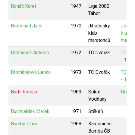
Boháč Karel
1947
Liga 2000
Tábor
Brossaud Jack
1970
Jihočeský
Jihoč
klub
klub
maratonců
marat
Brothánek Antonín
1972
TC Dvořák
TC Dv
- 1
Brothánková Lenka
1973
TC Dvořák
TC Dv
- 1
Budil Roman
1969
Sokol
Drsňác
Vodňany
Buchvaldek Marek
1971
Štěkeň
Bumba Libor
1968
Kamenictví
Bumba ČB