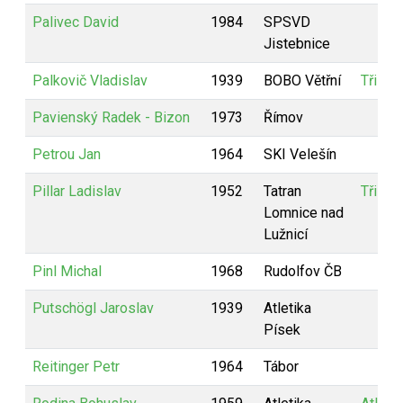
Palivec David
1984
SPSVD
Jistebnice
Palkovič Vladislav
1939
BOBO Větřní
Tři vet
Pavienský Radek - Bizon
1973
Římov
Petrou Jan
1964
SKI Velešín
Pillar Ladislav
1952
Tatran
Tři vet
Lomnice nad
Lužnicí
Pinl Michal
1968
Rudolfov ČB
Putschögl Jaroslav
1939
Atletika
Písek
Reitinger Petr
1964
Tábor