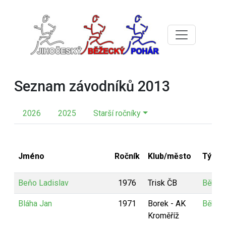
Seznam závodníků 2013
2026
2025
Starší ročníky
Jméno
Ročník
Klub/město
Tým
Beňo Ladislav
1976
Trisk ČB
Běhny
Bláha Jan
1971
Borek - AK
Běhny
Kroměříž