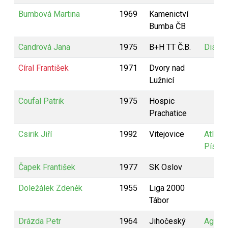
Bumbová Martina
1969
Kamenictví
Bumba ČB
Candrová Jana
1975
B+H TT Č.B.
Disco
Círal František
1971
Dvory nad
Lužnicí
Coufal Patrik
1975
Hospic
Prachatice
Csirik Jiří
1992
Vitejovice
Atletik
Písek
Čapek František
1977
SK Oslov
Doležálek Zdeněk
1955
Liga 2000
Tábor
Drázda Petr
1964
Jihočeský
Agenti