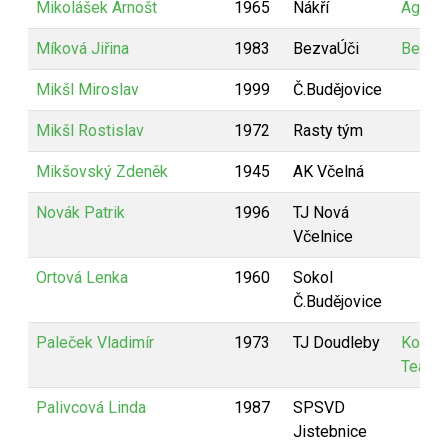
Mikolášek Arnošt
1965
Nákří
Agenti
Míková Jiřina
1983
BezvaÚči
Bezva
Mikšl Miroslav
1999
Č.Budějovice
Mikšl Rostislav
1972
Rasty tým
Mikšovský Zdeněk
1945
AK Včelná
Novák Patrik
1996
TJ Nová
Včelnice
Ortová Lenka
1960
Sokol
Č.Budějovice
Paleček Vladimír
1973
TJ Doudleby
KoPaL
Team
Palivcová Linda
1987
SPSVD
Jistebnice