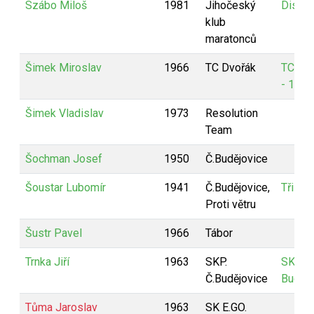
Szábo Miloš
1981
Jihočeský
Disco
klub
maratonců
Šimek Miroslav
1966
TC Dvořák
TC Dv
- 1
Šimek Vladislav
1973
Resolution
Team
Šochman Josef
1950
Č.Budějovice
Šoustar Lubomír
1941
Č.Budějovice,
Tři vet
Proti větru
Šustr Pavel
1966
Tábor
Trnka Jiří
1963
SKP.
SKP - 
Č.Budějovice
Budějo
Tůma Jaroslav
1963
SK E.GO.